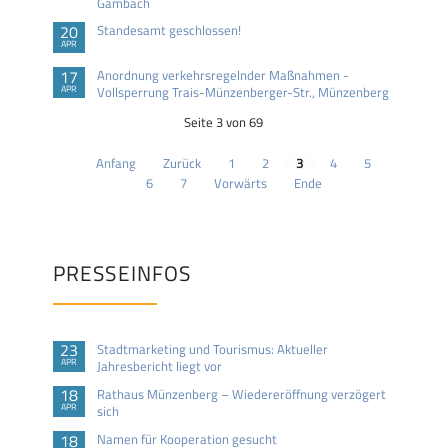
Gambach
20
Standesamt geschlossen!
APR
17
Anordnung verkehrsregelnder Maßnahmen -
APR
Vollsperrung Trais-Münzenberger-Str., Münzenberg
Seite 3 von 69
Anfang
Zurück
1
2
3
4
5
6
7
Vorwärts
Ende
PRESSEINFOS
23
Stadtmarketing und Tourismus: Aktueller
APR
Jahresbericht liegt vor
18
Rathaus Münzenberg – Wiedereröffnung verzögert
APR
sich
18
Namen für Kooperation gesucht