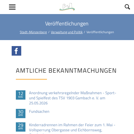
Veröffentlichungen
Stadt-Münzenberg
Verwaltung und Politik
Veröffentlichungen
Facebook
AMTLICHE BEKANNTMACHUNGEN
12
Anordnung verkehrsregelnder Maßnahmen - Sport-
MAI
und Spielfest des TSV 1903 Gambach e. V. am
25.05.2026
30
Fundsachen
APR
29
Kinderradrennen im Rahmen der Feier zum 1. Mai -
APR
Vollsperrung Obergasse und Eichbornsweg,