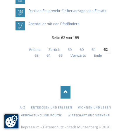
APR
18
Dank an Feuerwehr für hervorragenden Einsatz
APR
17
Abenteuer mit den Pfadfindern
APR
Seite 62 von 185
Anfang
Zurück
59
60
61
62
63
64
65
Vorwärts
Ende
NAVIGATION
A-Z
ENTDECKEN UND ERLEBEN
WOHNEN UND LEBEN
ÜBERSPRINGEN
VERWALTUNG UND POLITIK
WIRTSCHAFT UND VERKEHR
Impressum
-
Datenschutz
- Stadt Münzenberg © 2026