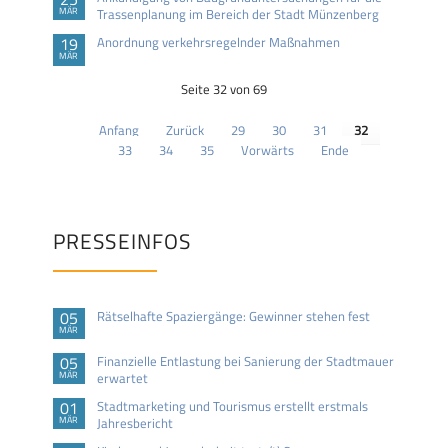
MÄR
Trassenplanung im Bereich der Stadt Münzenberg
19
Anordnung verkehrsregelnder Maßnahmen
MÄR
Seite 32 von 69
Anfang
Zurück
29
30
31
32
33
34
35
Vorwärts
Ende
PRESSEINFOS
05
Rätselhafte Spaziergänge: Gewinner stehen fest
MÄR
05
Finanzielle Entlastung bei Sanierung der Stadtmauer
MÄR
erwartet
01
Stadtmarketing und Tourismus erstellt erstmals
MÄR
Jahresbericht