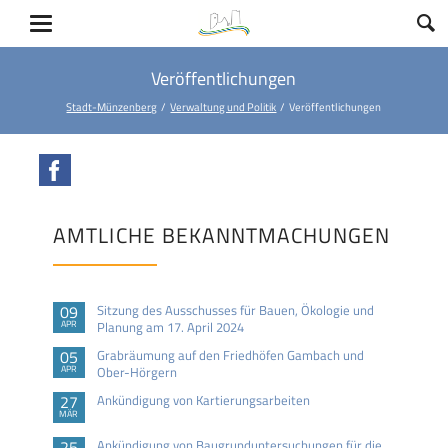
Veröffentlichungen
Stadt-Münzenberg
Verwaltung und Politik
Veröffentlichungen
Facebook
AMTLICHE BEKANNTMACHUNGEN
09
Sitzung des Ausschusses für Bauen, Ökologie und
APR
Planung am 17. April 2024
05
Grabräumung auf den Friedhöfen Gambach und
APR
Ober-Hörgern
27
Ankündigung von Kartierungsarbeiten
MÄR
25
Ankündigung von Baugrunduntersuchungen für die