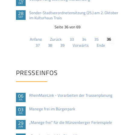
OKT
28
Sonder-Stadtverordnetensitzung (25.) am 2. Oktober
SEP
im Kulturhaus Trais
Seite 36 von 69
Anfang
Zurück
33
34
35
36
37
38
39
Vorwärts
Ende
PRESSEINFOS
06
RheinMainLink - Vorarbeiten der Trassenplanung
JUL
03
Manege frei im Bürgerpark
JUL
29
„Manege frei“ für die Münzenberger Ferienspiele
JUN