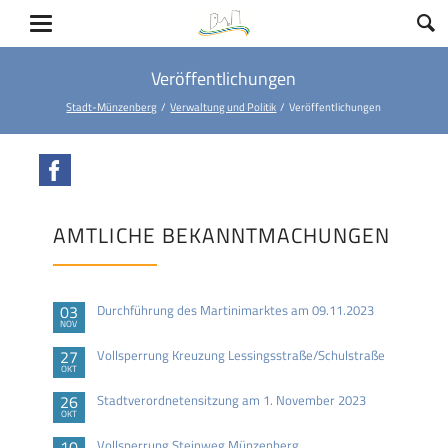
Veröffentlichungen
Stadt-Münzenberg
Verwaltung und Politik
Veröffentlichungen
Facebook
AMTLICHE BEKANNTMACHUNGEN
03
Durchführung des Martinimarktes am 09.11.2023
NOV
27
Vollsperrung Kreuzung Lessingsstraße/Schulstraße
OKT
26
Stadtverordnetensitzung am 1. November 2023
OKT
10
Vollsperrung Steinweg Münzenberg