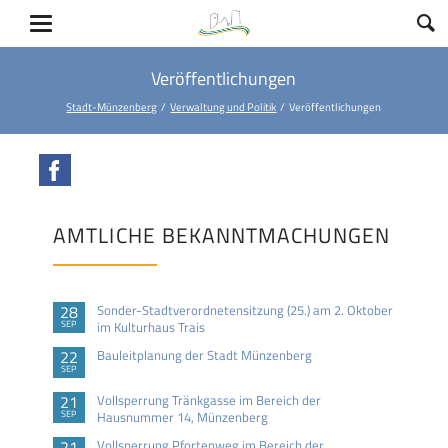
Veröffentlichungen
Stadt-Münzenberg
Verwaltung und Politik
Veröffentlichungen
Facebook
AMTLICHE BEKANNTMACHUNGEN
28
Sonder-Stadtverordnetensitzung (25.) am 2. Oktober
SEP
im Kulturhaus Trais
22
Bauleitplanung der Stadt Münzenberg
SEP
21
Vollsperrung Tränkgasse im Bereich der
SEP
Hausnummer 14, Münzenberg
21
Vollsperrung Pfortenweg im Bereich der