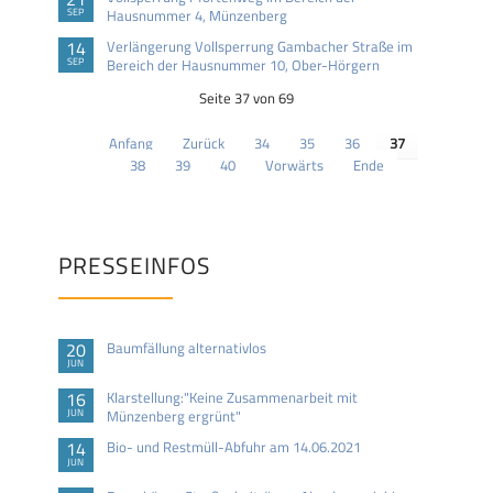
SEP
Hausnummer 4, Münzenberg
14
Verlängerung Vollsperrung Gambacher Straße im
SEP
Bereich der Hausnummer 10, Ober-Hörgern
Seite 37 von 69
Anfang
Zurück
34
35
36
37
38
39
40
Vorwärts
Ende
PRESSEINFOS
20
Baumfällung alternativlos
JUN
16
Klarstellung:"Keine Zusammenarbeit mit
JUN
Münzenberg ergrünt"
14
Bio- und Restmüll-Abfuhr am 14.06.2021
JUN