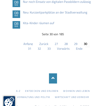
08
Nur noch Einsatz von digitalen Passbildern zulässig
MAI
08
Neu: Kurzzeitparkplätze an der Stadtverwaltung
MAI
08
Kita-Kinder räumen auf
MAI
Seite 30 von 185
Anfang
Zurück
27
28
29
30
31
32
33
Vorwärts
Ende
NAVIGATION
A-Z
ENTDECKEN UND ERLEBEN
WOHNEN UND LEBEN
ÜBERSPRINGEN
VERWALTUNG UND POLITIK
WIRTSCHAFT UND VERKEHR