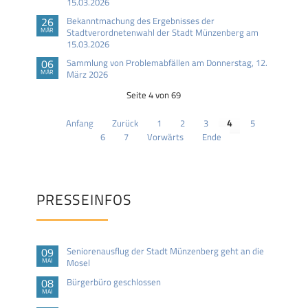
15.03.2026
26
Bekanntmachung des Ergebnisses der
MÄR
Stadtverordnetenwahl der Stadt Münzenberg am
15.03.2026
06
Sammlung von Problemabfällen am Donnerstag, 12.
MÄR
März 2026
Seite 4 von 69
Anfang
Zurück
1
2
3
4
5
6
7
Vorwärts
Ende
PRESSEINFOS
09
Seniorenausflug der Stadt Münzenberg geht an die
MAI
Mosel
08
Bürgerbüro geschlossen
MAI