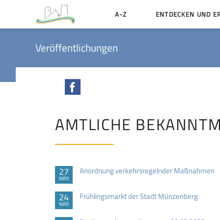
A-Z
ENTDECKEN UND E
Geschichte der Stadt
Veröffentlichungen
Sehenswertes
Aktiv erleben
Facebook
Essen und Übernacht
Heiraten in Münzenbe
AMTLICHE BEKANNT
27
Anordnung verkehrsregelnder Maßnahmen
MÄR
24
Frühlingsmarkt der Stadt Münzenberg
MÄR