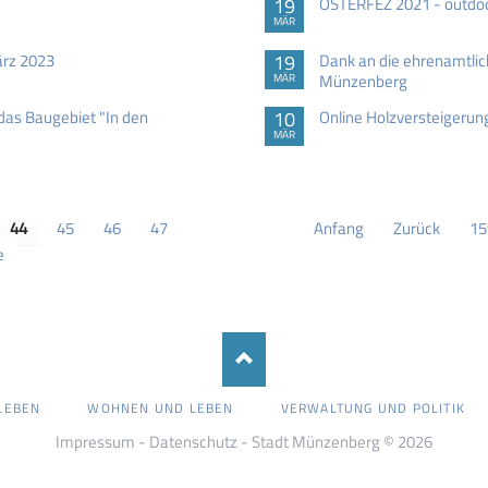
19
OSTERFEZ 2021 - outdoor,
MÄR
ärz 2023
19
Dank an die ehrenamtlic
Münzenberg
MÄR
das Baugebiet "In den
10
Online Holzversteigerung
MÄR
44
45
46
47
Anfang
Zurück
15
e
LEBEN
WOHNEN UND LEBEN
VERWALTUNG UND POLITIK
Impressum
-
Datenschutz
- Stadt Münzenberg © 2026