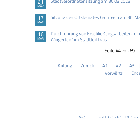
21
Stadtverordnetensitzung am 30.03.2023
MÄR
17
Sitzung des Ortsbeirates Gambach am 30. M
MÄR
16
Durchführung von Erschließungsarbeiten für 
Wingerten" im Stadtteil Trais
MÄR
Seite 44 von 69
Anfang
Zurück
41
42
43
Vorwärts
End
NAVIGATION
A-Z
ENTDECKEN UND ER
ÜBERSPRINGEN