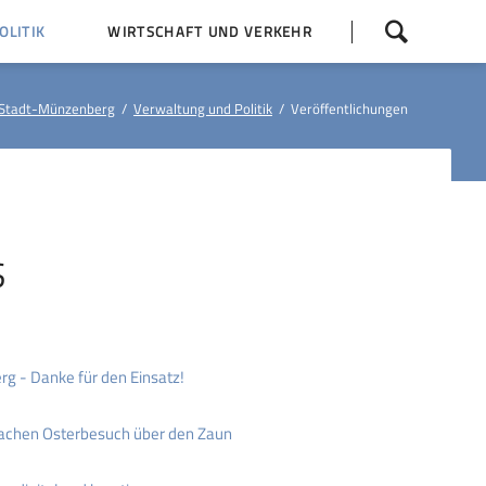
Navigation
LITIK
WIRTSCHAFT UND VERKEHR
überspringen
 Z
Dorfentwicklung (IKEK)
Stadt-Münzenberg
Verwaltung und Politik
Veröffentlichungen
Bauleitpläne
Baumaßnahmen
tner
Busfahrpläne
E-Ladesäule
S
g - Danke für den Einsatz!
achen Osterbesuch über den Zaun