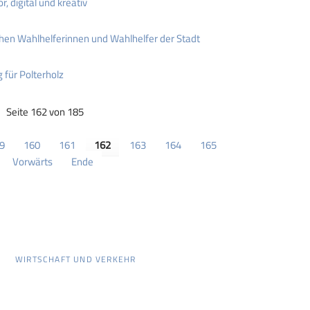
 digital und kreativ
hen Wahlhelferinnen und Wahlhelfer der Stadt
 für Polterholz
Seite 162 von 185
9
160
161
162
163
164
165
Vorwärts
Ende
WIRTSCHAFT UND VERKEHR