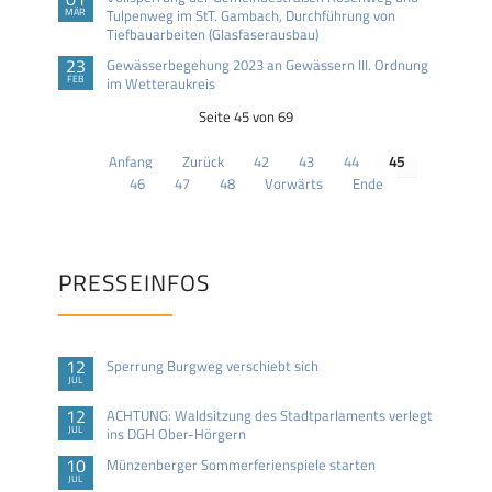
MÄR
Tulpenweg im StT. Gambach, Durchführung von
Tiefbauarbeiten (Glasfaserausbau)
23
Gewässerbegehung 2023 an Gewässern III. Ordnung
FEB
im Wetteraukreis
Seite 45 von 69
Anfang
Zurück
42
43
44
45
46
47
48
Vorwärts
Ende
PRESSEINFOS
12
Sperrung Burgweg verschiebt sich
JUL
12
ACHTUNG: Waldsitzung des Stadtparlaments verlegt
JUL
ins DGH Ober-Hörgern
10
Münzenberger Sommerferienspiele starten
JUL