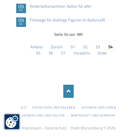
09
Kinderkultursommer: Kultur für alle!
JUL
09
Finissage für drahtige Figuren im Kulturcafé
JUL
Seite 54 von 185
Anfang
Zurück
51
52
53
54
55
56
57
Vorwärts
Ende
NAVIGATION
A-Z
ENTDECKEN UND ERLEBEN
WOHNEN UND LEBEN
ÜBERSPRINGEN
VERWALTUNG UND POLITIK
WIRTSCHAFT UND VERKEHR
Impressum
-
Datenschutz
- Stadt Münzenberg © 2026