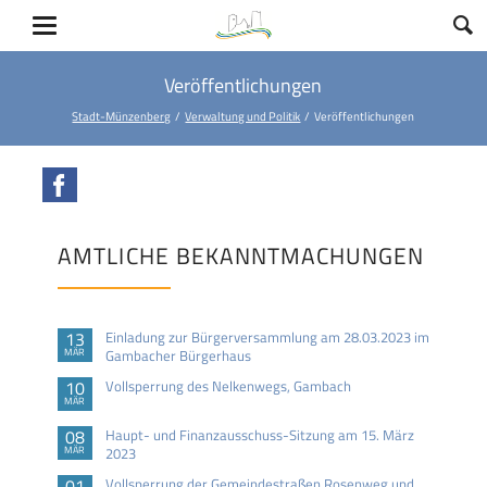
Veröffentlichungen
Stadt-Münzenberg
Verwaltung und Politik
Veröffentlichungen
Facebook
AMTLICHE BEKANNTMACHUNGEN
13
Einladung zur Bürgerversammlung am 28.03.2023 im
MÄR
Gambacher Bürgerhaus
10
Vollsperrung des Nelkenwegs, Gambach
MÄR
08
Haupt- und Finanzausschuss-Sitzung am 15. März
MÄR
2023
01
Vollsperrung der Gemeindestraßen Rosenweg und