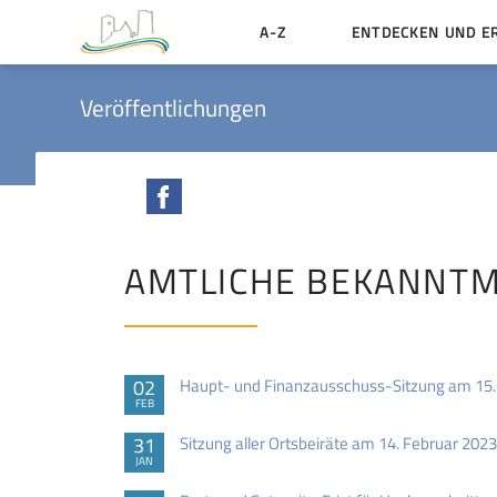
A-Z
ENTDECKEN UND E
Geschichte der Stadt
Veröffentlichungen
Sehenswertes
Aktiv erleben
Facebook
Essen und Übernacht
Heiraten in Münzenbe
AMTLICHE BEKANNT
02
Haupt- und Finanzausschuss-Sitzung am 15.
FEB
31
Sitzung aller Ortsbeiräte am 14. Februar 2023
JAN