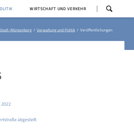
Navigation
LITIK
WIRTSCHAFT UND VERKEHR
überspringen
 Z
Dorfentwicklung (IKEK)
Stadt-Münzenberg
Verwaltung und Politik
Veröffentlichungen
Bauleitpläne
Baumaßnahmen
tner
Busfahrpläne
E-Ladesäule
S
s 2022
rtstraße abgestellt