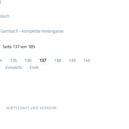
g
mbach
- Gambach - komplette Hintergasse
Seite 137 von 185
4
135
136
137
138
139
140
Vorwärts
Ende
WIRTSCHAFT UND VERKEHR