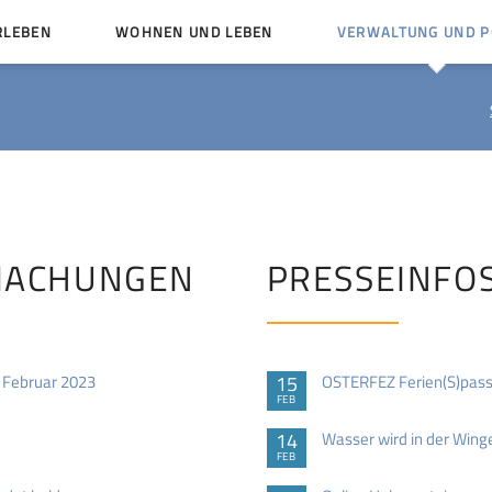
RLEBEN
WOHNEN UND LEBEN
VERWALTUNG UND PO
Kinder und Jugendliche
Bürgerservice von A bis
Mängelmelder
Miteinander leben
Vereine
Ämter und Ansprechpar
en
Bürger- und Kulturhäuser
Stellenausschreibungen
rg
Kirchengemeinden
MACHUNGEN
PRESSEINFO
Politische Gremien
 Februar 2023
15
OSTERFEZ Ferien(S)pas
FEB
14
Wasser wird in der Winge
FEB