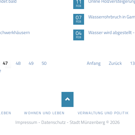
ndet bald
11
Online Holzversteigerun
FEB
07
Wasserrohrbruch in Ga
FEB
Fachwerkhäusern
04
Wasser wird abgestellt 
FEB
47
48
49
50
Anfang
Zurück
13
e
LEBEN
WOHNEN UND LEBEN
VERWALTUNG UND POLITIK
Impressum
-
Datenschutz
- Stadt Münzenberg © 2026