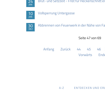
24
Brut- und Setzzeit - Frist für Heckenschnitt e
JAN
10
Vollsperrung Untergasse
JAN
30
Abbrennen von Feuerwerk in der Nähe von 
DEZ
Seite 47 von 69
Anfang
Zurück
44
45
46
Vorwärts
End
NAVIGATION
A-Z
ENTDECKEN UND ER
ÜBERSPRINGEN