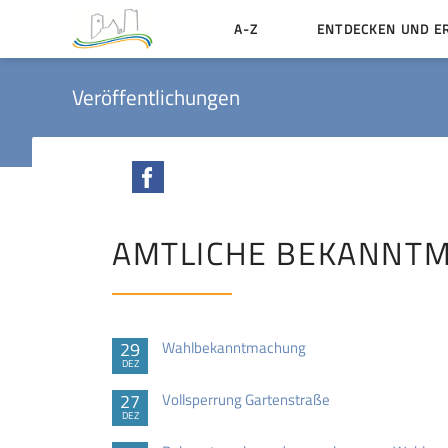
A-Z
ENTDECKEN UND E
Geschichte der Stadt
Veröffentlichungen
Sehenswertes
Aktiv erleben
Facebook
Essen und Übernacht
Heiraten in Münzenbe
AMTLICHE BEKANNT
29
Wahlbekanntmachung
DEZ
27
Vollsperrung Gartenstraße
DEZ