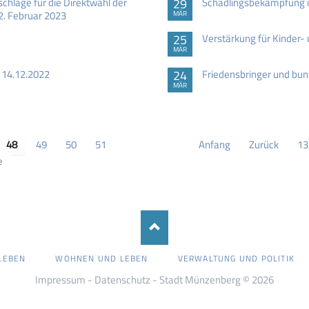
hläge für die Direktwahl der
29
Schädlingsbekämpfung i
2. Februar 2023
MÄR
25
Verstärkung für Kinder-
MÄR
 14.12.2022
24
Friedensbringer und bu
MÄR
48
49
50
51
Anfang
Zurück
13
e
LEBEN
WOHNEN UND LEBEN
VERWALTUNG UND POLITIK
Impressum
-
Datenschutz
- Stadt Münzenberg © 2026