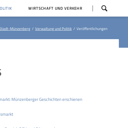
Navigation
LITIK
WIRTSCHAFT UND VERKEHR
überspringen
 Z
Dorfentwicklung (IKEK)
Stadt-Münzenberg
Verwaltung und Politik
Veröffentlichungen
Bauleitpläne
Baumaßnahmen
tner
Busfahrpläne
E-Ladesäule
S
markt: Münzenberger Geschichten erschienen
gsmarkt