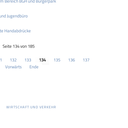
m Bereich BGH und Bürgerpark
 und Jugendbüro
nte Handabdrücke
Seite 134 von 185
1
132
133
134
135
136
137
Vorwärts
Ende
WIRTSCHAFT UND VERKEHR