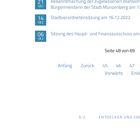
21
Bekanntmachung der zugelassenen Wahlvorsc
Bürgermeisterin der Stadt Münzenberg am 1
DEZ
14
Stadtverordnetensitzung am 16.12.2022
DEZ
06
Sitzung des Haupt- und Finanzausschuss am
DEZ
Seite 48 von 69
Anfang
Zurück
45
46
47
Vorwärts
End
NAVIGATION
A-Z
ENTDECKEN UND ER
ÜBERSPRINGEN