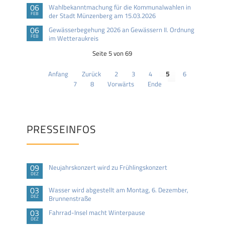
06
Wahlbekanntmachung für die Kommunalwahlen in
FEB
der Stadt Münzenberg am 15.03.2026
06
Gewässerbegehung 2026 an Gewässern II. Ordnung
FEB
im Wetteraukreis
Seite 5 von 69
Anfang
Zurück
2
3
4
5
6
7
8
Vorwärts
Ende
PRESSEINFOS
09
Neujahrskonzert wird zu Frühlingskonzert
DEZ
03
Wasser wird abgestellt am Montag, 6. Dezember,
DEZ
Brunnenstraße
03
Fahrrad-Insel macht Winterpause
DEZ