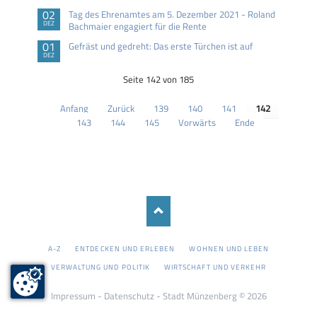
02
Tag des Ehrenamtes am 5. Dezember 2021 - Roland
DEZ
Bachmaier engagiert für die Rente
01
Gefräst und gedreht: Das erste Türchen ist auf
DEZ
Seite 142 von 185
Anfang
Zurück
139
140
141
142
143
144
145
Vorwärts
Ende
NAVIGATION
A-Z
ENTDECKEN UND ERLEBEN
WOHNEN UND LEBEN
ÜBERSPRINGEN
VERWALTUNG UND POLITIK
WIRTSCHAFT UND VERKEHR
Impressum
-
Datenschutz
- Stadt Münzenberg © 2026