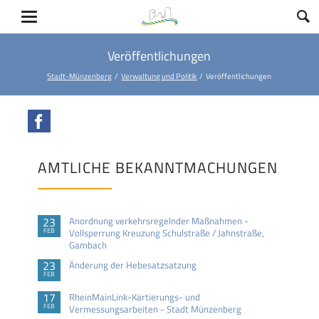
Veröffentlichungen
Stadt-Münzenberg
Verwaltung und Politik
Veröffentlichungen
Facebook
AMTLICHE BEKANNTMACHUNGEN
23
Anordnung verkehrsregelnder Maßnahmen -
FEB
Vollsperrung Kreuzung Schulstraße / Jahnstraße,
Gambach
23
Änderung der Hebesatzsatzung
FEB
17
RheinMainLink-Kartierungs- und
FEB
Vermessungsarbeiten - Stadt Münzenberg