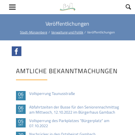
Veröffentlichungen
Stadt-Münzenberg
Verwaltung und Politik
Veröffentlichungen
Facebook
AMTLICHE BEKANNTMACHUNGEN
06
Vollsperrung Taunusstraße
OKT
06
Abfahrtzeiten der Busse für den Seniorennachmittag
OKT
am Mittwoch, 12.10.2022 im Bürgerhaus Gambach
05
Vollsperrung des Parkplatzes "Bürgerplatz" am
OKT
07.10.2022
29
Nachrücker in den Ortsbeirat Gambach