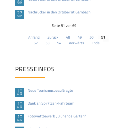
SEP
27
Nachrücker in den Ortsbeirat Gambach
SEP
Seite 51 von 69
Anfang
Zurück
48
49
50
51
52
53
54
Vorwärts
Ende
PRESSEINFOS
10
Neue Tourismusbeauftragte
AUG
10
Dank an Sp(r)itzen-Fahrteam
AUG
10
Fotowettbewerb „Blühende Gärten“
AUG