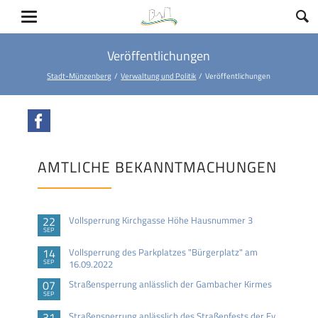
Veröffentlichungen
Stadt-Münzenberg
Verwaltung und Politik
Veröffentlichungen
Facebook
AMTLICHE BEKANNTMACHUNGEN
22
Vollsperrung Kirchgasse Höhe Hausnummer 3
SEP
14
Vollsperrung des Parkplatzes "Bürgerplatz" am
SEP
16.09.2022
07
Straßensperrung anlässlich der Gambacher Kirmes
SEP
31
Straßensperrung anlässlich des Straßenfests der Ev.