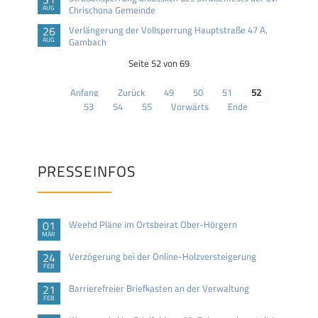
AUG
Chrischona Gemeinde
26
Verlängerung der Vollsperrung Hauptstraße 47 A,
AUG
Gambach
Seite 52 von 69
Anfang
Zurück
49
50
51
52
53
54
55
Vorwärts
Ende
PRESSEINFOS
01
Weehd Pläne im Ortsbeirat Ober-Hörgern
MÄR
24
Verzögerung bei der Online-Holzversteigerung
FEB
21
Barrierefreier Briefkasten an der Verwaltung
FEB