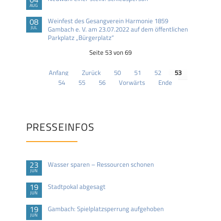
AUG
08
Weinfest des Gesangverein Harmonie 1859
JUL
Gambach e. V. am 23.07.2022 auf dem öffentlichen
Parkplatz „Bürgerplatz“
Seite 53 von 69
Anfang
Zurück
50
51
52
53
54
55
56
Vorwärts
Ende
PRESSEINFOS
23
Wasser sparen – Ressourcen schonen
JUN
19
Stadtpokal abgesagt
JUN
19
Gambach: Spielplatzsperrung aufgehoben
JUN