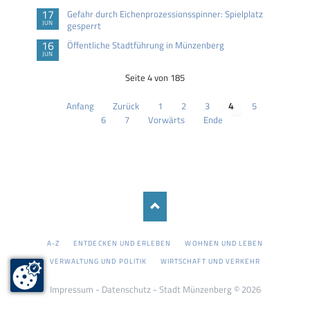
17
Gefahr durch Eichenprozessionsspinner: Spielplatz
JUN
gesperrt
16
Öffentliche Stadtführung in Münzenberg
JUN
Seite 4 von 185
Anfang
Zurück
1
2
3
4
5
6
7
Vorwärts
Ende
NAVIGATION
A-Z
ENTDECKEN UND ERLEBEN
WOHNEN UND LEBEN
ÜBERSPRINGEN
VERWALTUNG UND POLITIK
WIRTSCHAFT UND VERKEHR
Impressum
-
Datenschutz
- Stadt Münzenberg © 2026