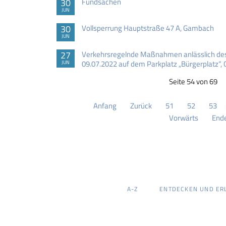
30
Fundsachen
JUN
30
Vollsperrung Hauptstraße 47 A, Gambach
JUN
27
Verkehrsregelnde Maßnahmen anlässlich de
09.07.2022 auf dem Parkplatz „Bürgerplatz“
JUN
Seite 54 von 69
Anfang
Zurück
51
52
53
Vorwärts
End
NAVIGATION
A-Z
ENTDECKEN UND ER
ÜBERSPRINGEN