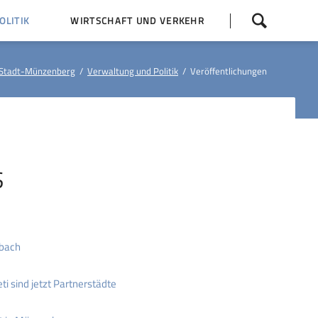
Navigation
LITIK
WIRTSCHAFT UND VERKEHR
überspringen
 Z
Dorfentwicklung (IKEK)
Stadt-Münzenberg
Verwaltung und Politik
Veröffentlichungen
Bauleitpläne
Baumaßnahmen
tner
Busfahrpläne
E-Ladesäule
S
mbach
i sind jetzt Partnerstädte