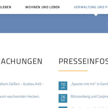
RLEBEN
WOHNEN UND LEBEN
VERWALTUNG UND PO
Kinder und Jugendliche
Bürgerservice von A bis
Mängelmelder
Miteinander leben
Vereine
Ämter und Ansprechpar
en
Bürger- und Kulturhäuser
Stellenausschreibungen
rg
Kirchengemeinden
MACHUNGEN
PRESSEINFO
Politische Gremien
sidium Gießen - Ausbau A45 -
10
„Spazier mit mir“ in Ga
JUN
rsraum wachsenden Hecken,
26
Münzenberg und Carpinet
MAI