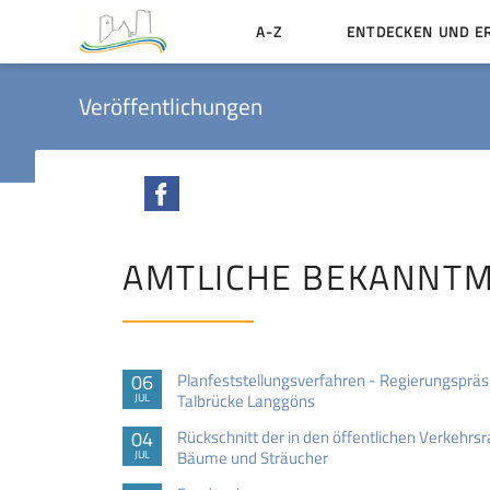
A-Z
ENTDECKEN UND E
Geschichte der Stadt
Veröffentlichungen
Sehenswertes
Aktiv erleben
Facebook
Essen und Übernacht
Heiraten in Münzenbe
AMTLICHE BEKANNT
06
Planfeststellungsverfahren - Regierungsprä
Talbrücke Langgöns
JUL
04
Rückschnitt der in den öffentlichen Verkeh
Bäume und Sträucher
JUL