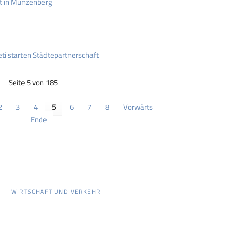
kt in Münzenberg
i starten Städtepartnerschaft
Seite 5 von 185
2
3
4
5
6
7
8
Vorwärts
Ende
WIRTSCHAFT UND VERKEHR