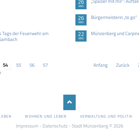
26
„Spazier mit mir“: Aufta
MAI
26
Bürgermeisterin „to go“
MAI
s Tags der Feuerwehr am
22
Münzenberg und Carpinet
, Gambach
MAI
54
55
56
57
Anfang
Zurück
e
LEBEN
WOHNEN UND LEBEN
VERWALTUNG UND POLITIK
Impressum
-
Datenschutz
- Stadt Münzenberg © 2026