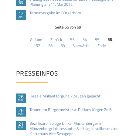
APR
Planung am 11. Mai 2022
12
Terminvergabe im Bürgerbüro
APR
Seite 56 von 69
Anfang
Zurück
53
54
55
56
57
58
59
Vorwärts
Ende
PRESSEINFOS
26
Illegale Müllentsorgung - Zeugen gesucht
MÄR
26
Trauer um Bürgermeister a. D. Hans Jürgen Zeiß
MÄR
21
Bezirksarchäologe Dr. Kai Mückenberger in
MÄR
Münzenberg: Interessanter Vortrag in vollbesetztem
Kulturhaus Alte Synagoge