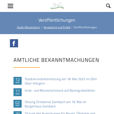
Veröffentlichungen
Stadt-Münzenberg
Verwaltung und Politik
Veröffentlichungen
Facebook
AMTLICHE BEKANNTMACHUNGEN
12
Stadtverordnetensitzung am 18. Mai 2022 im DGH
MAI
Ober-Hörgern
11
Grab- und Blumenschmuck auf Baumgrabstätten
MAI
02
Sitzung Ortsbeirat Gambach am 19. Mai im
MAI
Bürgerhaus Gambach
29
Sitzung des Ausschusses für Bauen, Ökologie und