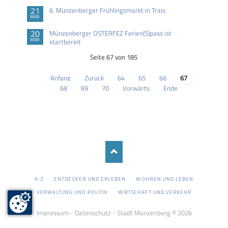
21
6. Münzenberger Frühlingsmarkt in Trais
MÄR
20
Münzenberger OSTERFEZ Ferien(S)pass ist
MÄR
startbereit
Seite 67 von 185
Anfang
Zurück
64
65
66
67
68
69
70
Vorwärts
Ende
NAVIGATION
A-Z
ENTDECKEN UND ERLEBEN
WOHNEN UND LEBEN
ÜBERSPRINGEN
VERWALTUNG UND POLITIK
WIRTSCHAFT UND VERKEHR
Impressum
-
Datenschutz
- Stadt Münzenberg © 2026