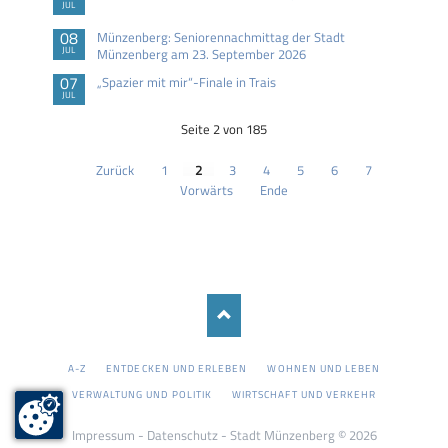
JUL
08
Münzenberg: Seniorennachmittag der Stadt
JUL
Münzenberg am 23. September 2026
07
„Spazier mit mir“-Finale in Trais
JUL
Seite 2 von 185
Zurück
1
2
3
4
5
6
7
Vorwärts
Ende
NAVIGATION
A-Z
ENTDECKEN UND ERLEBEN
WOHNEN UND LEBEN
ÜBERSPRINGEN
VERWALTUNG UND POLITIK
WIRTSCHAFT UND VERKEHR
Impressum
-
Datenschutz
- Stadt Münzenberg © 2026