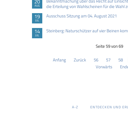
20
Bekanntmachung über das Recht auf Einsicht
die Erteilung von Wahlscheinen für die Wah
AUG
19
Ausschuss Sitzung am 04. August 2021
JUL
14
Steinberg: Naturschützer auf vier Beinen k
JUL
Seite 59 von 69
Anfang
Zurück
56
57
58
Vorwärts
End
NAVIGATION
A-Z
ENTDECKEN UND ER
ÜBERSPRINGEN