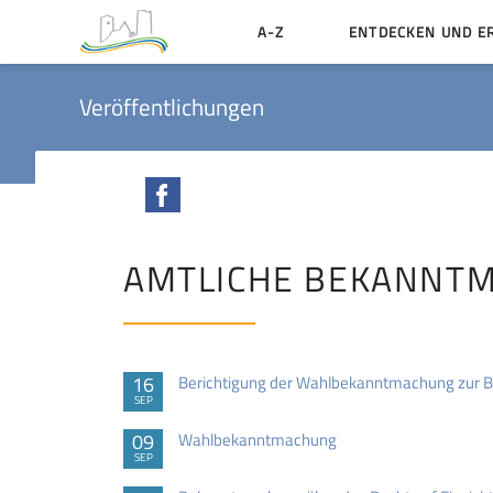
A-Z
ENTDECKEN UND E
Geschichte der Stadt
Veröffentlichungen
Sehenswertes
Aktiv erleben
Facebook
Essen und Übernacht
Heiraten in Münzenbe
AMTLICHE BEKANNT
16
Berichtigung der Wahlbekanntmachung zur 
SEP
09
Wahlbekanntmachung
SEP