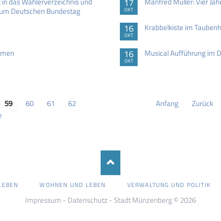
 in das Wählerverzeichnis und
17
Manfred Müller: Vier Ja
l zum Deutschen Bundestag
OKT
16
Krabbelkiste im Tauben
OKT
ommen
16
Musical Aufführung im 
OKT
59
60
61
62
Anfang
Zurück
e
LEBEN
WOHNEN UND LEBEN
VERWALTUNG UND POLITIK
Impressum
-
Datenschutz
- Stadt Münzenberg © 2026