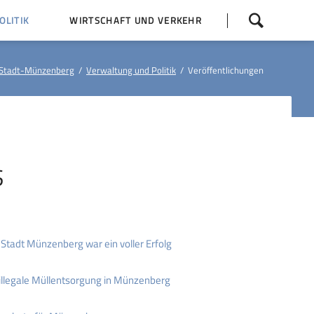
Navigation
LITIK
WIRTSCHAFT UND VERKEHR
überspringen
 Z
Dorfentwicklung (IKEK)
Stadt-Münzenberg
Verwaltung und Politik
Veröffentlichungen
Bauleitpläne
Baumaßnahmen
tner
Busfahrpläne
E-Ladesäule
S
Stadt Münzenberg war ein voller Erfolg
illegale Müllentsorgung in Münzenberg