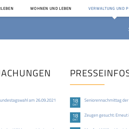
RLEBEN
WOHNEN UND LEBEN
VERWALTUNG UND PO
Kinder und Jugendliche
Bürgerservice von A bis
Mängelmelder
Miteinander leben
Vereine
Ämter und Ansprechpar
en
Bürger- und Kulturhäuser
Stellenausschreibungen
rg
Kirchengemeinden
MACHUNGEN
PRESSEINFO
Politische Gremien
Bundestagswahl am 26.09.2021
18
Seniorennachmittag der 
OKT
18
Zeugen gesucht: Erneut 
OKT