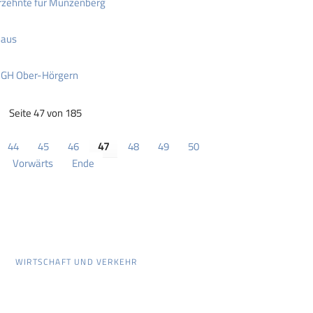
hrzehnte für Münzenberg
haus
DGH Ober-Hörgern
Seite 47 von 185
44
45
46
47
48
49
50
Vorwärts
Ende
WIRTSCHAFT UND VERKEHR