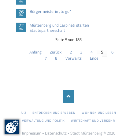
MAI
26
Bürgermeisterin „to go“
MAI
22
Münzenberg und Carpineti starten
MAI
Städtepartnerschaft
Seite 5 von 185
Anfang
Zurück
2
3
4
5
6
7
8
Vorwärts
Ende
NAVIGATION
A-Z
ENTDECKEN UND ERLEBEN
WOHNEN UND LEBEN
ÜBERSPRINGEN
VERWALTUNG UND POLITIK
WIRTSCHAFT UND VERKEHR
Impressum
-
Datenschutz
- Stadt Münzenberg © 2026