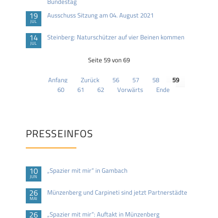
Bundestag
19
Ausschuss Sitzung am 04. August 2021
JUL
14
Steinberg: Naturschützer auf vier Beinen kommen
JUL
Seite 59 von 69
Anfang
Zurück
56
57
58
59
60
61
62
Vorwärts
Ende
PRESSEINFOS
10
„Spazier mit mir“ in Gambach
JUN
26
Münzenberg und Carpineti sind jetzt Partnerstädte
MAI
26
„Spazier mit mir“: Auftakt in Münzenberg