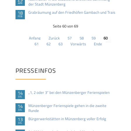
APR
der Stadt Münzenberg
18
Grabräumung auf den Friedhöfen Gambach und Trais
FEB
Seite 60 von 69
Anfang
Zurück
57
58
59
60
61
62
63
Vorwärts
Ende
PRESSEINFOS
14
„1, 2 oder 3“ bei den Münzenberger Ferienspielen
JUL
14
Münzenberger Ferienspiele gehen in die zweite
JUL
Runde
13
Bürgerwerkstätten in Münzenberg voller Erfolg
JUL