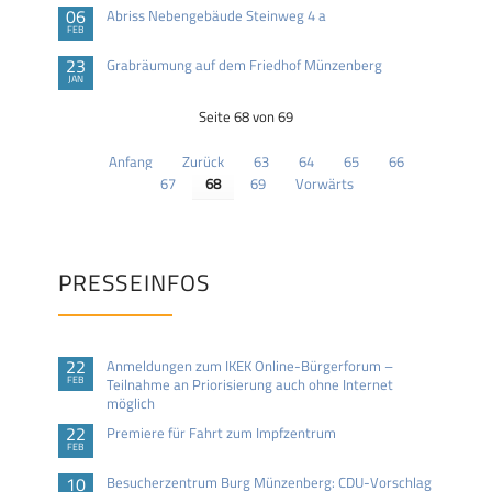
06
Abriss Nebengebäude Steinweg 4 a
FEB
23
Grabräumung auf dem Friedhof Münzenberg
JAN
Seite 68 von 69
Anfang
Zurück
63
64
65
66
67
68
69
Vorwärts
PRESSEINFOS
22
Anmeldungen zum IKEK Online-Bürgerforum –
FEB
Teilnahme an Priorisierung auch ohne Internet
möglich
22
Premiere für Fahrt zum Impfzentrum
FEB
10
Besucherzentrum Burg Münzenberg: CDU-Vorschlag