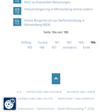
FEB
führt zu finanziellen Belastungen
09
Holzversteigerung in Münzenberg einmal anders
FEB
04
Online Bürgerforum zur Dorfentwicklung in
FEB
Münzenberg (IKEK)
Seite 164 von 185
Anfang
Zurück
161
162
163
164
165
166
167
Vorwärts
Ende
NAVIGATION
A-Z
ENTDECKEN UND ERLEBEN
WOHNEN UND LEBEN
ÜBERSPRINGEN
VERWALTUNG UND POLITIK
WIRTSCHAFT UND VERKEHR
Impressum
-
Datenschutz
- Stadt Münzenberg © 2026