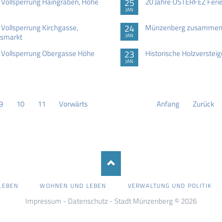
Vollsperrung Haingraben, Höhe
25
20 Jahre OSTERFEZ Ferie
JAN
ollsperrung Kirchgasse,
24
Münzenberg zusammen 
tsmarkt
JAN
Vollsperrung Obergasse Höhe
23
Historische Holzverstei
JAN
9
10
11
Vorwärts
Anfang
Zurück
LEBEN
WOHNEN UND LEBEN
VERWALTUNG UND POLITIK
Impressum
-
Datenschutz
- Stadt Münzenberg © 2026