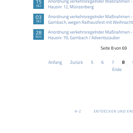
15
Anordnung verkehrsregelnder Maßnahmen - 
Hausnr. 12, Münzenberg
DEZ
03
Anordnung verkehrsregelnder Maßnahmen - V
Gambach, wegen Rathausfest mit Weihnach
DEZ
28
Anordnung verkehrsregelnder Maßnahmen - 
Hausnr. 70, Gambach / Adventszauber
NOV
Seite 8 von 69
Anfang
Zurück
5
6
7
8
Ende
NAVIGATION
A-Z
ENTDECKEN UND ER
ÜBERSPRINGEN