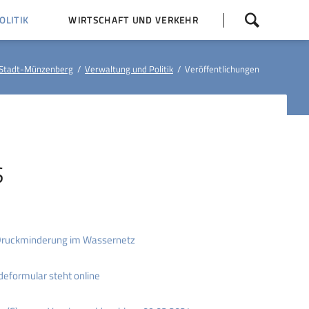
Navigation
LITIK
WIRTSCHAFT UND VERKEHR
überspringen
 Z
Dorfentwicklung (IKEK)
Stadt-Münzenberg
Verwaltung und Politik
Veröffentlichungen
Bauleitpläne
Baumaßnahmen
tner
Busfahrpläne
E-Ladesäule
S
 Druckminderung im Wassernetz
eformular steht online