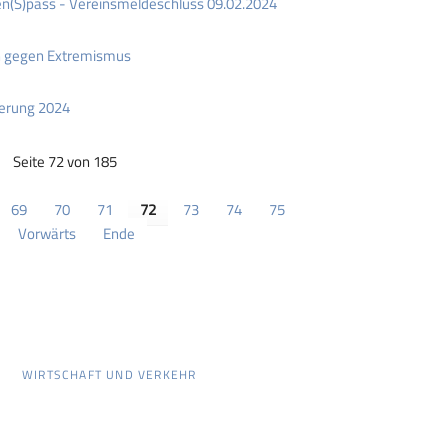
n(S)pass - Vereinsmeldeschluss 09.02.2024
gegen Extremismus
gerung 2024
Seite 72 von 185
69
70
71
72
73
74
75
Vorwärts
Ende
WIRTSCHAFT UND VERKEHR