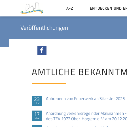
A-Z
ENTDECKEN UND E
Geschichte der Stadt
Veröffentlichungen
Sehenswertes
Aktiv erleben
Facebook
Essen und Übernacht
Heiraten in Münzenbe
AMTLICHE BEKANNT
23
Abbrennen von Feuerwerk an Silvester 2025
DEZ
17
Anordnung verkehrsregelnder Maßnahmen - 
des TFV 1972 Ober-Hörgern e. V. am 20.12.2
DEZ