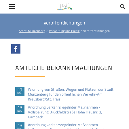
Veröffentlichungen
Stadt-Münzenberg
Verwaltung und Politik
Veröffentlichungen
Facebook
AMTLICHE BEKANNTMACHUNGEN
17
Widmung von Straßen, Wegen und Plätzen der Stadt
NOV
Münzenberg für den öffentilichen Verkehr-Am
Kreuzberg/Stt. Trais
13
Anordnung verkehrsregelnder Maßnahmen -
NOV
Vollsperrung Brückfeldstraße Höhe Hausnr. 3,
Gambach
13
Anordnung verkehrsregelnder Maßnahmen -
NOV