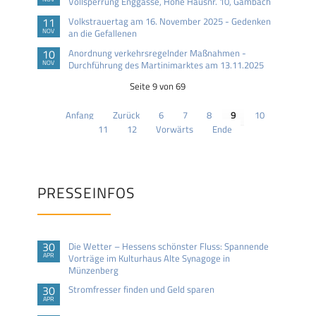
Vollsperrung Enggasse, Höhe Hausnr. 10, Gambach
11
Volkstrauertag am 16. November 2025 - Gedenken
NOV
an die Gefallenen
10
Anordnung verkehrsregelnder Maßnahmen -
NOV
Durchführung des Martinimarktes am 13.11.2025
Seite 9 von 69
Anfang
Zurück
6
7
8
9
10
11
12
Vorwärts
Ende
PRESSEINFOS
30
Die Wetter – Hessens schönster Fluss: Spannende
APR
Vorträge im Kulturhaus Alte Synagoge in
Münzenberg
30
Stromfresser finden und Geld sparen
APR