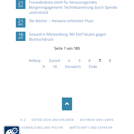
21
Freundeskreis steht für herausragendes
APR
Bürgerengagement: Techniksanierung durch Spende
unterstützt
21
Die Wetter – Hessens schönster Fluss
APR
16
Gesund in Münzenberg: Mit fünf Säulen gegen
APR
Bluthochdruck
Seite 7 von 185
Anfang
Zurück
4
5
6
7
8
9
10
Vorwärts
Ende
NAVIGATION
A-Z
ENTDECKEN UND ERLEBEN
WOHNEN UND LEBEN
ÜBERSPRINGEN
VERWALTUNG UND POLITIK
WIRTSCHAFT UND VERKEHR