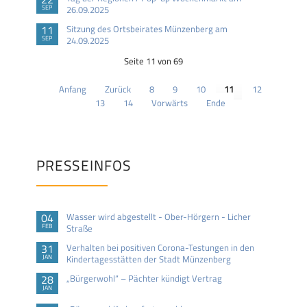
SEP
26.09.2025
11
Sitzung des Ortsbeirates Münzenberg am
SEP
24.09.2025
Seite 11 von 69
Anfang
Zurück
8
9
10
11
12
13
14
Vorwärts
Ende
PRESSEINFOS
04
Wasser wird abgestellt - Ober-Hörgern - Licher
FEB
Straße
31
Verhalten bei positiven Corona-Testungen in den
JAN
Kindertagesstätten der Stadt Münzenberg
28
„Bürgerwohl“ – Pächter kündigt Vertrag
JAN