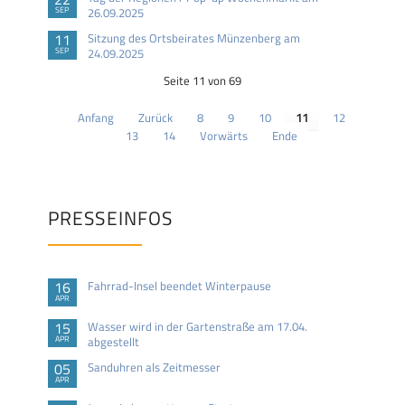
SEP
26.09.2025
11
Sitzung des Ortsbeirates Münzenberg am
SEP
24.09.2025
Seite 11 von 69
Anfang
Zurück
8
9
10
11
12
13
14
Vorwärts
Ende
PRESSEINFOS
16
Fahrrad-Insel beendet Winterpause
APR
15
Wasser wird in der Gartenstraße am 17.04.
APR
abgestellt
05
Sanduhren als Zeitmesser
APR