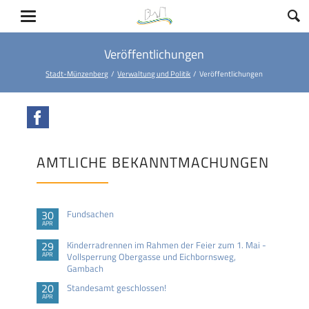
Veröffentlichungen
Stadt-Münzenberg
Verwaltung und Politik
Veröffentlichungen
Facebook
AMTLICHE BEKANNTMACHUNGEN
30
Fundsachen
APR
29
Kinderradrennen im Rahmen der Feier zum 1. Mai -
APR
Vollsperrung Obergasse und Eichbornsweg,
Gambach
20
Standesamt geschlossen!
APR