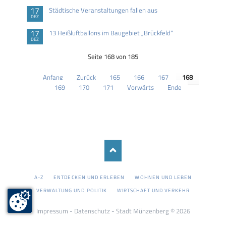
17
Städtische Veranstaltungen fallen aus
DEZ
17
13 Heißluftballons im Baugebiet „Brückfeld“
DEZ
Seite 168 von 185
Anfang
Zurück
165
166
167
168
169
170
171
Vorwärts
Ende
NAVIGATION
A-Z
ENTDECKEN UND ERLEBEN
WOHNEN UND LEBEN
ÜBERSPRINGEN
VERWALTUNG UND POLITIK
WIRTSCHAFT UND VERKEHR
Impressum
-
Datenschutz
- Stadt Münzenberg © 2026