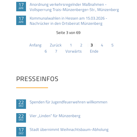
17
Anordnung verkehrsregelnder Maßnahmen -
APR
Vollsperrung Trais-Münzenberger-Str., Münzenberg
17
Kommunalwahlen in Hessen am 15.03.2026 -
APR
Nachrücker in den Ortsbeirat Münzenberg
Seite 3 von 69
Anfang
Zurück
1
2
3
4
5
6
7
Vorwärts
Ende
PRESSEINFOS
22
Spenden für Jugendfeuerwehren willkommen
DEZ
22
Vier „Linden“ für Münzenberg
DEZ
17
Stadt übernimmt Weihnachtsbaum-Abholung
DEZ