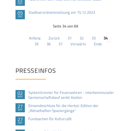
DEZ
05
Stadtverordnetensitzung am 15.12.2023
DEZ
Seite 34 von 69
Anfang
Zurück
31
32
33
34
35
36
37
Vorwärts
Ende
PRESSEINFOS
02
Systemtrenner für Feuerwehren - interkommunaler
NOV
Gemeinschaftskauf senkt Kosten
27
Einsendeschluss für die Herbst-Edition der
OKT
„Rätselhaften Spaziergänge“
27
Fundsachen für Kulturcafé
OKT