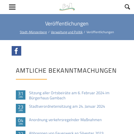
Veröffentlichungen
Stadt-Münzenberg
Verwaltung und Politik
Veröffentlichungen
Facebook
AMTLICHE BEKANNTMACHUNGEN
31
Sitzung aller Ortsbeiräte am 6. Februar 2024 im
JAN
Bürgerhaus Gambach
23
Stadtverordnetensitzung am 24. Januar 2024
JAN
04
Anordnung verkehrsregelnder Maßnahmen
JAN
22
Abbrennen von Feuerwerk an Silvester 2023