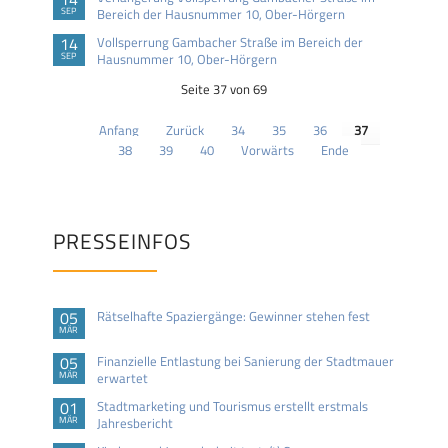
SEP
Bereich der Hausnummer 10, Ober-Hörgern
14
Vollsperrung Gambacher Straße im Bereich der
SEP
Hausnummer 10, Ober-Hörgern
Seite 37 von 69
Anfang
Zurück
34
35
36
37
38
39
40
Vorwärts
Ende
PRESSEINFOS
05
Rätselhafte Spaziergänge: Gewinner stehen fest
MÄR
05
Finanzielle Entlastung bei Sanierung der Stadtmauer
MÄR
erwartet
01
Stadtmarketing und Tourismus erstellt erstmals
MÄR
Jahresbericht