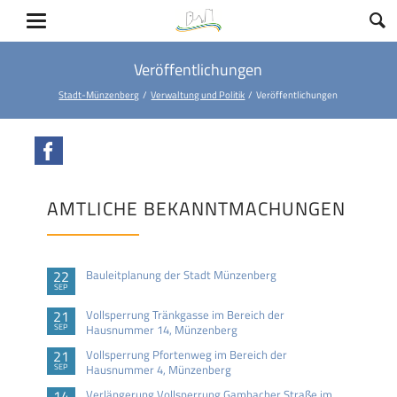
Veröffentlichungen
Stadt-Münzenberg
Verwaltung und Politik
Veröffentlichungen
Facebook
AMTLICHE BEKANNTMACHUNGEN
22
Bauleitplanung der Stadt Münzenberg
SEP
21
Vollsperrung Tränkgasse im Bereich der
SEP
Hausnummer 14, Münzenberg
21
Vollsperrung Pfortenweg im Bereich der
SEP
Hausnummer 4, Münzenberg
14
Verlängerung Vollsperrung Gambacher Straße im