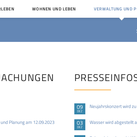
RLEBEN
WOHNEN UND LEBEN
VERWALTUNG UND PO
Kinder und Jugendliche
Bürgerservice von A bis
Mängelmelder
Miteinander leben
Vereine
Ämter und Ansprechpar
en
Bürger- und Kulturhäuser
Stellenausschreibungen
rg
Kirchengemeinden
MACHUNGEN
PRESSEINFO
Politische Gremien
09
Neujahrskonzert wird zu
DEZ
e und Planung am 12.09.2023
03
Wasser wird abgestellt
DEZ