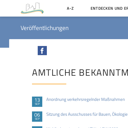
A-Z
ENTDECKEN UND E
Geschichte der Stadt
Veröffentlichungen
Sehenswertes
Aktiv erleben
Facebook
Essen und Übernacht
Heiraten in Münzenbe
AMTLICHE BEKANNT
13
Anordnung verkehrsregelnder Maßnahmen
SEP
06
Sitzung des Ausschusses für Bauen, Ökologi
SEP