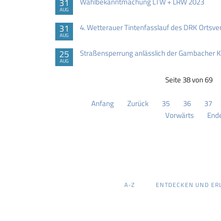
31
Wahlbekanntmachung LTW + LRW 2023
AUG
31
4. Wetterauer Tintenfasslauf des DRK Ortsv
AUG
25
Straßensperrung anlässlich der Gambacher 
AUG
Seite 38 von 69
Anfang
Zurück
35
36
37
Vorwärts
End
NAVIGATION
A-Z
ENTDECKEN UND ER
ÜBERSPRINGEN