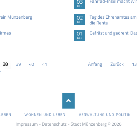
03
Fahrrad-Insel macht Wi
DEZ
erein Münzenberg
02
Tag des Ehrenamtes am 
die Rente
DEZ
Kirmes
01
Gefräst und gedreht: Das
DEZ
38
39
40
41
Anfang
Zurück
13
e
LEBEN
WOHNEN UND LEBEN
VERWALTUNG UND POLITIK
Impressum
-
Datenschutz
- Stadt Münzenberg © 2026