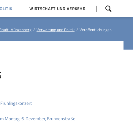
Navigation
LITIK
WIRTSCHAFT UND VERKEHR
überspringen
 Z
Dorfentwicklung (IKEK)
Stadt-Münzenberg
Verwaltung und Politik
Veröffentlichungen
Bauleitpläne
Baumaßnahmen
tner
Busfahrpläne
E-Ladesäule
S
 Frühlingskonzert
 am Montag, 6. Dezember, Brunnenstraße