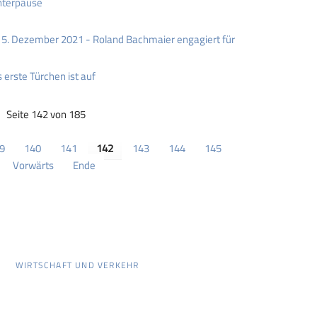
nterpause
5. Dezember 2021 - Roland Bachmaier engagiert für
 erste Türchen ist auf
Seite 142 von 185
9
140
141
142
143
144
145
Vorwärts
Ende
WIRTSCHAFT UND VERKEHR