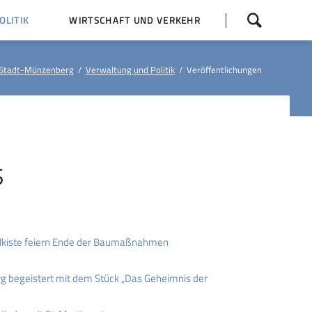
Navigation
LITIK
WIRTSCHAFT UND VERKEHR
überspringen
 Z
Dorfentwicklung (IKEK)
Stadt-Münzenberg
Verwaltung und Politik
Veröffentlichungen
Bauleitpläne
Baumaßnahmen
tner
Busfahrpläne
E-Ladesäule
S
lkiste feiern Ende der Baumaßnahmen
 begeistert mit dem Stück „Das Geheimnis der