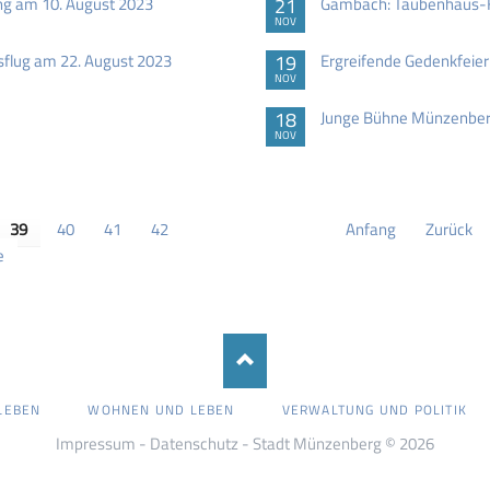
ng am 10. August 2023
21
Gambach: Taubenhaus-Ki
NOV
sflug am 22. August 2023
19
Ergreifende Gedenkfeier
NOV
18
Junge Bühne Münzenberg:
NOV
39
40
41
42
Anfang
Zurück
e
LEBEN
WOHNEN UND LEBEN
VERWALTUNG UND POLITIK
Impressum
-
Datenschutz
- Stadt Münzenberg © 2026