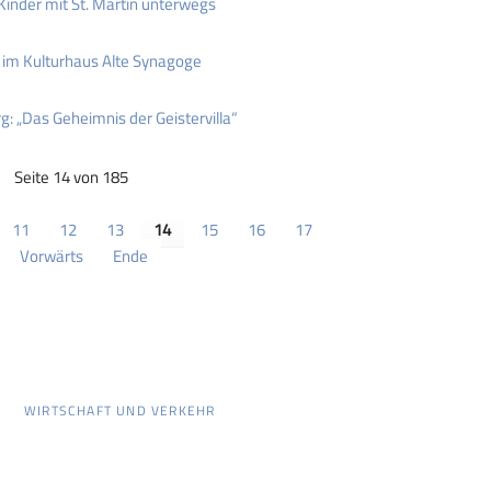
nder mit St. Martin unterwegs
 im Kulturhaus Alte Synagoge
 „Das Geheimnis der Geistervilla“
Seite 14 von 185
11
12
13
14
15
16
17
Vorwärts
Ende
WIRTSCHAFT UND VERKEHR