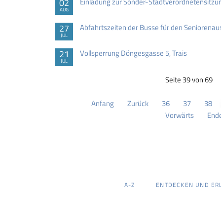
02
Einladung zur Sonder-Stadtverordnetensitzu
AUG
27
Abfahrtszeiten der Busse für den Seniorenau
JUL
21
Vollsperrung Döngesgasse 5, Trais
JUL
Seite 39 von 69
Anfang
Zurück
36
37
38
Vorwärts
End
NAVIGATION
A-Z
ENTDECKEN UND ER
ÜBERSPRINGEN