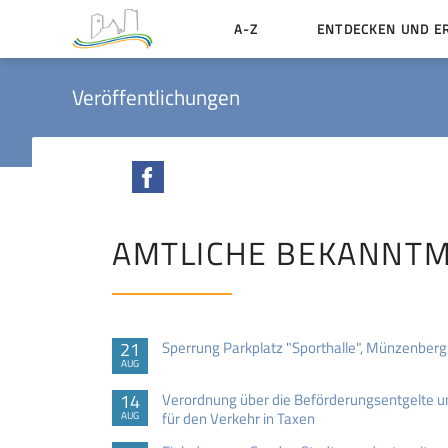
A-Z
ENTDECKEN UND E
Geschichte der Stadt
Veröffentlichungen
Sehenswertes
Aktiv erleben
Facebook
Essen und Übernacht
Heiraten in Münzenbe
AMTLICHE BEKANNT
21
Sperrung Parkplatz "Sporthalle", Münzenberg
AUG
14
Verordnung über die Beförderungsentgelte 
für den Verkehr in Taxen
AUG