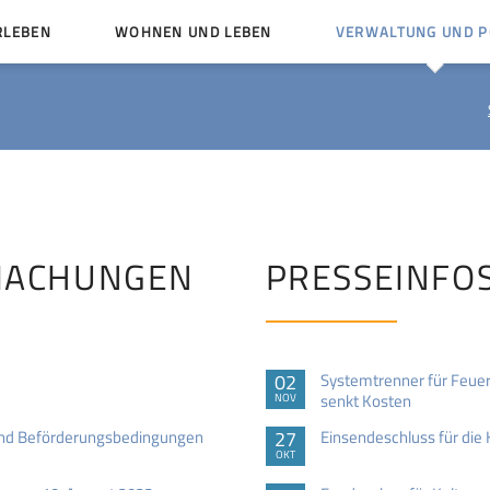
RLEBEN
WOHNEN UND LEBEN
VERWALTUNG UND PO
Kinder und Jugendliche
Bürgerservice von A bis
Mängelmelder
Miteinander leben
Vereine
Ämter und Ansprechpar
en
Bürger- und Kulturhäuser
Stellenausschreibungen
rg
Kirchengemeinden
MACHUNGEN
PRESSEINFO
Politische Gremien
02
Systemtrenner für Feue
senkt Kosten
NOV
und Beförderungsbedingungen
27
Einsendeschluss für die
OKT