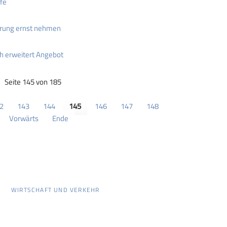
fé
rung ernst nehmen
 erweitert Angebot
Seite 145 von 185
2
143
144
145
146
147
148
Vorwärts
Ende
WIRTSCHAFT UND VERKEHR