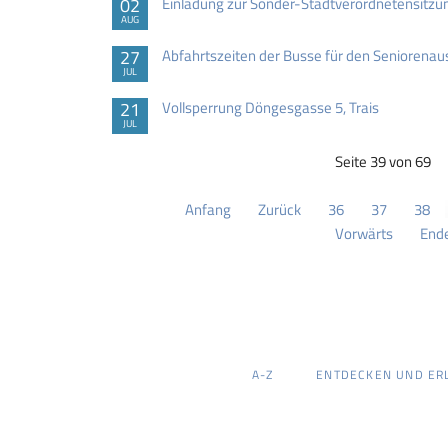
02
Einladung zur Sonder-Stadtverordnetensitzu
AUG
27
Abfahrtszeiten der Busse für den Seniorenau
JUL
21
Vollsperrung Döngesgasse 5, Trais
JUL
Seite 39 von 69
Anfang
Zurück
36
37
38
Vorwärts
End
NAVIGATION
A-Z
ENTDECKEN UND ER
ÜBERSPRINGEN