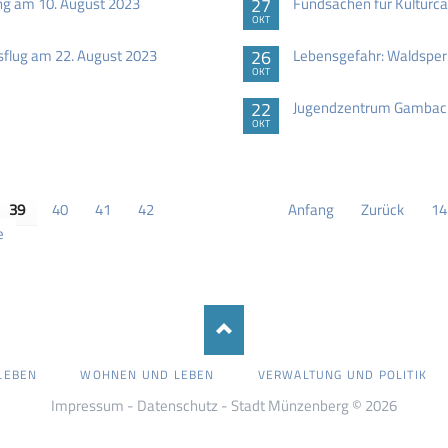
ng am 10. August 2023
27
Fundsachen für Kulturca
OKT
sflug am 22. August 2023
26
Lebensgefahr: Waldsper
OKT
22
Jugendzentrum Gambach
OKT
39
40
41
42
Anfang
Zurück
14
e
LEBEN
WOHNEN UND LEBEN
VERWALTUNG UND POLITIK
Impressum
-
Datenschutz
- Stadt Münzenberg © 2026