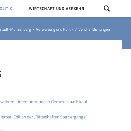
Navigation
LITIK
WIRTSCHAFT UND VERKEHR
überspringen
 Z
Dorfentwicklung (IKEK)
Stadt-Münzenberg
Verwaltung und Politik
Veröffentlichungen
Bauleitpläne
Baumaßnahmen
tner
Busfahrpläne
E-Ladesäule
S
rwehren - interkommunaler Gemeinschaftskauf
 Herbst-Edition der „Rätselhaften Spaziergänge“