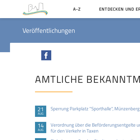
A-Z
ENTDECKEN UND E
Geschichte der Stadt
Veröffentlichungen
Sehenswertes
Aktiv erleben
Facebook
Essen und Übernacht
Heiraten in Münzenbe
AMTLICHE BEKANNT
21
Sperrung Parkplatz "Sporthalle", Münzenberg
AUG
14
Verordnung über die Beförderungsentgelte 
für den Verkehr in Taxen
AUG