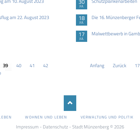
ng am 10. August 2023
30
Schutzplankenarbeiten
JUL
sflug am 22. August 2023
18
Die 16. Münzenberger F
JUL
17
Malwettbewerb in Gam
JUL
39
40
41
42
Anfang
Zurück
17
e
LEBEN
WOHNEN UND LEBEN
VERWALTUNG UND POLITIK
Impressum
-
Datenschutz
- Stadt Münzenberg © 2026