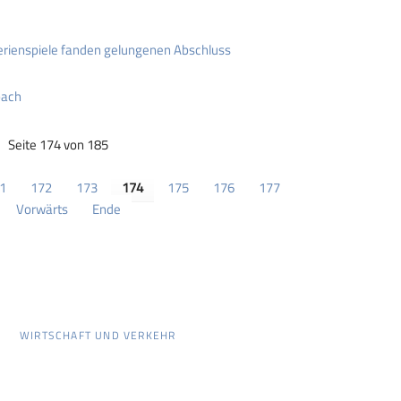
erienspiele fanden gelungenen Abschluss
bach
Seite 174 von 185
1
172
173
174
175
176
177
Vorwärts
Ende
WIRTSCHAFT UND VERKEHR