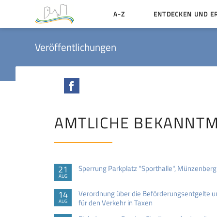
A-Z
ENTDECKEN UND E
Geschichte der Stadt
Veröffentlichungen
Sehenswertes
Aktiv erleben
Facebook
Essen und Übernacht
Heiraten in Münzenbe
AMTLICHE BEKANNT
21
Sperrung Parkplatz "Sporthalle", Münzenberg
AUG
14
Verordnung über die Beförderungsentgelte 
für den Verkehr in Taxen
AUG