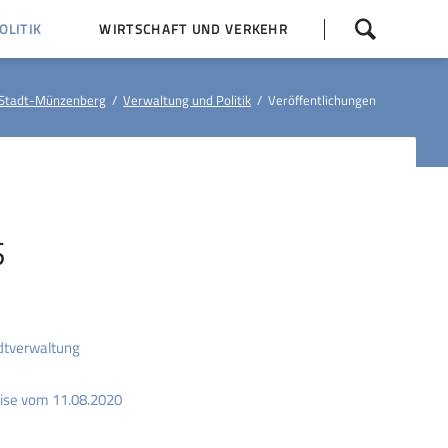
Navigation
LITIK
WIRTSCHAFT UND VERKEHR
überspringen
 Z
Dorfentwicklung (IKEK)
Stadt-Münzenberg
Verwaltung und Politik
Veröffentlichungen
Bauleitpläne
Baumaßnahmen
tner
Busfahrpläne
E-Ladesäule
S
tverwaltung
rise vom 11.08.2020