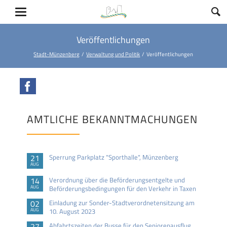
Veröffentlichungen
Stadt-Münzenberg
Verwaltung und Politik
Veröffentlichungen
Facebook
AMTLICHE BEKANNTMACHUNGEN
21
Sperrung Parkplatz "Sporthalle", Münzenberg
AUG
14
Verordnung über die Beförderungsentgelte und
AUG
Beförderungsbedingungen für den Verkehr in Taxen
02
Einladung zur Sonder-Stadtverordnetensitzung am
AUG
10. August 2023
27
Abfahrtszeiten der Busse für den Seniorenausflug