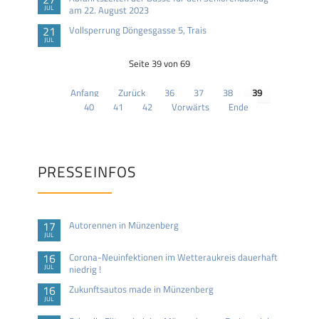
JUL
am 22. August 2023
21
Vollsperrung Döngesgasse 5, Trais
JUL
Seite 39 von 69
Anfang
Zurück
36
37
38
39
40
41
42
Vorwärts
Ende
PRESSEINFOS
17
Autorennen in Münzenberg
JUL
16
Corona-Neuinfektionen im Wetteraukreis dauerhaft
JUL
niedrig !
16
Zukunftsautos made in Münzenberg
JUL