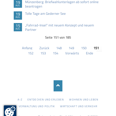
19
Münzenberg: Briefwahlunterlagen ab sofort online
AUG
beantragen
19
Tolle Tage am Gederner See
AUG
15
„Fahrrad-Insel“ mit neuem Konzept und neuem
AUG
Partner
Seite 151 von 185
Anfang
Zurück
148
149
150
151
152
153
154
Vorwärts
Ende
NAVIGATION
A-Z
ENTDECKEN UND ERLEBEN
WOHNEN UND LEBEN
ÜBERSPRINGEN
VERWALTUNG UND POLITIK
WIRTSCHAFT UND VERKEHR