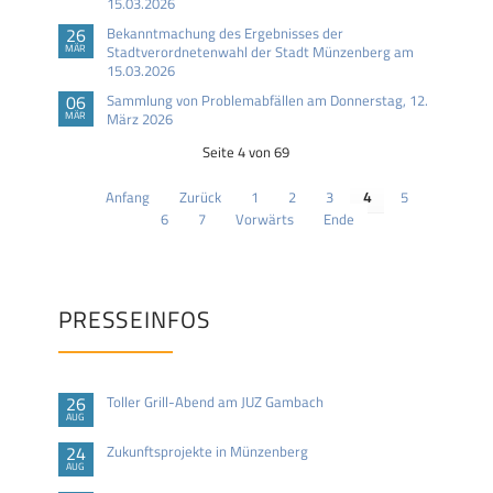
15.03.2026
26
Bekanntmachung des Ergebnisses der
MÄR
Stadtverordnetenwahl der Stadt Münzenberg am
15.03.2026
06
Sammlung von Problemabfällen am Donnerstag, 12.
MÄR
März 2026
Seite 4 von 69
Anfang
Zurück
1
2
3
4
5
6
7
Vorwärts
Ende
PRESSEINFOS
26
Toller Grill-Abend am JUZ Gambach
AUG
24
Zukunftsprojekte in Münzenberg
AUG