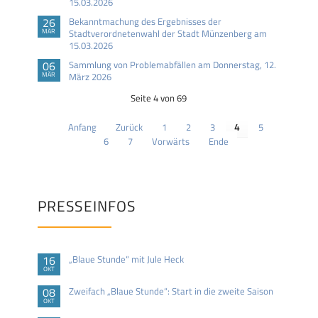
15.03.2026
26
Bekanntmachung des Ergebnisses der
MÄR
Stadtverordnetenwahl der Stadt Münzenberg am
15.03.2026
06
Sammlung von Problemabfällen am Donnerstag, 12.
MÄR
März 2026
Seite 4 von 69
Anfang
Zurück
1
2
3
4
5
6
7
Vorwärts
Ende
PRESSEINFOS
16
„Blaue Stunde“ mit Jule Heck
OKT
08
Zweifach „Blaue Stunde“: Start in die zweite Saison
OKT