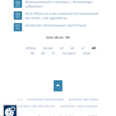
04
Weihnachtsmarkt in Gambach – Anmeldungen
OKT
willkommen
04
Noch Plätze frei in der Jubiläums Schreibwerkstatt
OKT
des Kinder- und Jugendbüros
01
Gambacher Heimatmuseum macht Pause
OKT
Seite 48 von 185
Anfang
Zurück
45
46
47
48
49
50
51
Vorwärts
Ende
NAVIGATION
A-Z
ENTDECKEN UND ERLEBEN
WOHNEN UND LEBEN
ÜBERSPRINGEN
VERWALTUNG UND POLITIK
WIRTSCHAFT UND VERKEHR