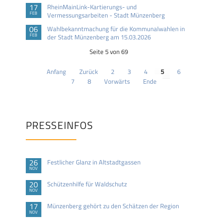
17
RheinMainLink-Kartierungs- und
FEB
Vermessungsarbeiten - Stadt Münzenberg
06
Wahlbekanntmachung für die Kommunalwahlen in
FEB
der Stadt Münzenberg am 15.03.2026
Seite 5 von 69
Anfang
Zurück
2
3
4
5
6
7
8
Vorwärts
Ende
PRESSEINFOS
26
Festlicher Glanz in Altstadtgassen
NOV
20
Schützenhilfe für Waldschutz
NOV
17
Münzenberg gehört zu den Schätzen der Region
NOV