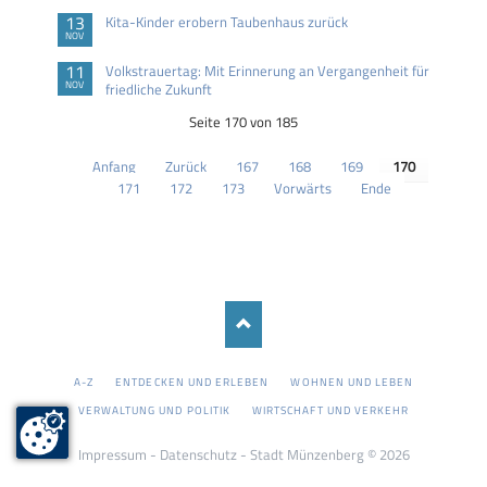
13
Kita-Kinder erobern Taubenhaus zurück
NOV
11
Volkstrauertag: Mit Erinnerung an Vergangenheit für
NOV
friedliche Zukunft
Seite 170 von 185
Anfang
Zurück
167
168
169
170
171
172
173
Vorwärts
Ende
NAVIGATION
A-Z
ENTDECKEN UND ERLEBEN
WOHNEN UND LEBEN
ÜBERSPRINGEN
VERWALTUNG UND POLITIK
WIRTSCHAFT UND VERKEHR
Impressum
-
Datenschutz
- Stadt Münzenberg © 2026