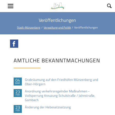
Veröffentlichungen
Stadt-Münzenberg
Verwaltung und Politik
Veröffentlichungen
Facebook
AMTLICHE BEKANNTMACHUNGEN
04
Grabräumung auf den Friedhöfen Münzenberg und
MÄR
Ober-Hörgern
23
Anordnung verkehrsregelnder Maßnahmen -
FEB
Vollsperrung Kreuzung Schulstraße / Jahnstraße,
Gambach
23
Änderung der Hebesatzsatzung
FEB