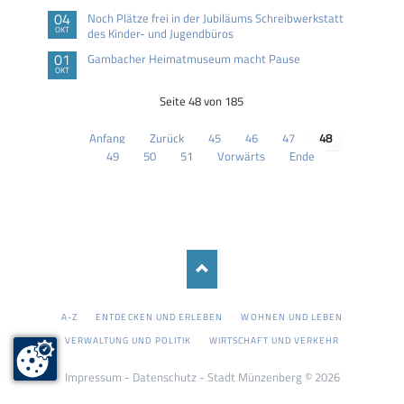
04
Noch Plätze frei in der Jubiläums Schreibwerkstatt
OKT
des Kinder- und Jugendbüros
01
Gambacher Heimatmuseum macht Pause
OKT
Seite 48 von 185
Anfang
Zurück
45
46
47
48
49
50
51
Vorwärts
Ende
NAVIGATION
A-Z
ENTDECKEN UND ERLEBEN
WOHNEN UND LEBEN
ÜBERSPRINGEN
VERWALTUNG UND POLITIK
WIRTSCHAFT UND VERKEHR
Impressum
-
Datenschutz
- Stadt Münzenberg © 2026