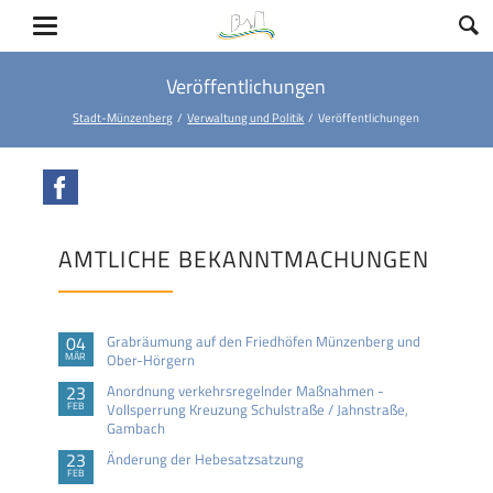
Veröffentlichungen
Stadt-Münzenberg
Verwaltung und Politik
Veröffentlichungen
Facebook
AMTLICHE BEKANNTMACHUNGEN
04
Grabräumung auf den Friedhöfen Münzenberg und
MÄR
Ober-Hörgern
23
Anordnung verkehrsregelnder Maßnahmen -
FEB
Vollsperrung Kreuzung Schulstraße / Jahnstraße,
Gambach
23
Änderung der Hebesatzsatzung
FEB