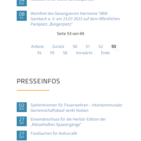
AUG
08
Weinfest des Gesangverein Harmonie 1859
JUL
Gambach e. V. am 23.07.2022 auf dem öffentlichen
Parkplatz „Bürgerplatz“
Seite 53 von 69
Anfang
Zurück
50
51
52
53
54
55
56
Vorwärts
Ende
PRESSEINFOS
02
Systemtrenner für Feuerwehren - interkommunaler
NOV
Gemeinschaftskauf senkt Kosten
27
Einsendeschluss für die Herbst-Edition der
OKT
„Rätselhaften Spaziergänge“
27
Fundsachen für Kulturcafé
OKT