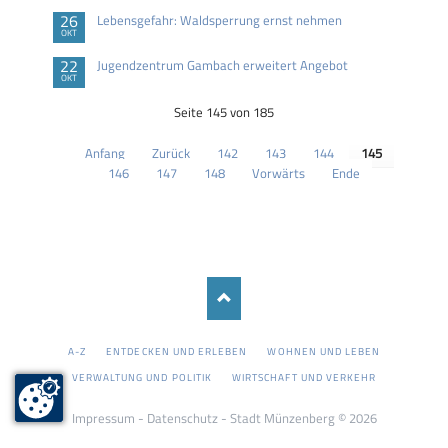
26
Lebensgefahr: Waldsperrung ernst nehmen
OKT
22
Jugendzentrum Gambach erweitert Angebot
OKT
Seite 145 von 185
Anfang
Zurück
142
143
144
145
146
147
148
Vorwärts
Ende
NAVIGATION
A-Z
ENTDECKEN UND ERLEBEN
WOHNEN UND LEBEN
ÜBERSPRINGEN
VERWALTUNG UND POLITIK
WIRTSCHAFT UND VERKEHR
Impressum
-
Datenschutz
- Stadt Münzenberg © 2026