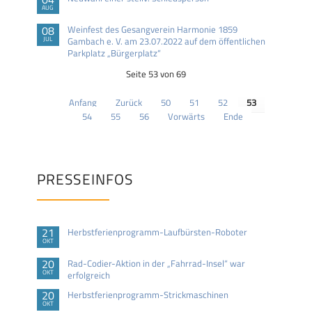
AUG
08
Weinfest des Gesangverein Harmonie 1859
JUL
Gambach e. V. am 23.07.2022 auf dem öffentlichen
Parkplatz „Bürgerplatz“
Seite 53 von 69
Anfang
Zurück
50
51
52
53
54
55
56
Vorwärts
Ende
PRESSEINFOS
21
Herbstferienprogramm-Laufbürsten-Roboter
OKT
20
Rad-Codier-Aktion in der „Fahrrad-Insel“ war
OKT
erfolgreich
20
Herbstferienprogramm-Strickmaschinen
OKT