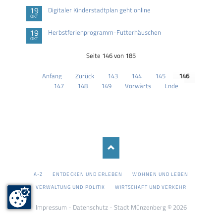
19
Digitaler Kinderstadtplan geht online
OKT
19
Herbstferienprogramm-Futterhäuschen
OKT
Seite 146 von 185
Anfang
Zurück
143
144
145
146
147
148
149
Vorwärts
Ende
NAVIGATION
A-Z
ENTDECKEN UND ERLEBEN
WOHNEN UND LEBEN
ÜBERSPRINGEN
VERWALTUNG UND POLITIK
WIRTSCHAFT UND VERKEHR
Impressum
-
Datenschutz
- Stadt Münzenberg © 2026