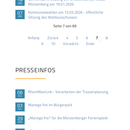
JAN
Münzenberg am 19.01.2026
07
Kommunalwahlen am 15.03.2026 - öffentliche
JAN
Sitzung des Wahlausschusses
Seite 7 von 69
Anfang
Zurück
4
5
6
7
8
9
10
Vorwärts
Ende
PRESSEINFOS
06
RheinMainLink - Vorarbeiten der Trassenplanung
JUL
03
Manege frei im Bürgerpark
JUL
29
„Manege frei“ für die Münzenberger Ferienspiele
JUN