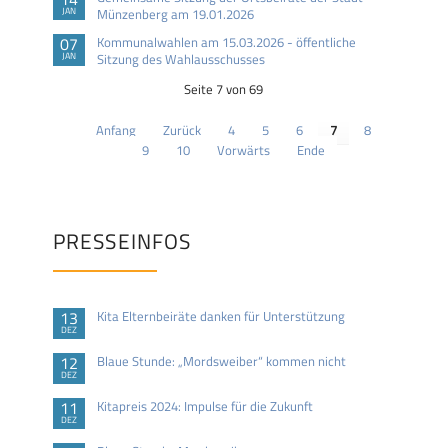
JAN
Münzenberg am 19.01.2026
07
Kommunalwahlen am 15.03.2026 - öffentliche
JAN
Sitzung des Wahlausschusses
Seite 7 von 69
Anfang
Zurück
4
5
6
7
8
9
10
Vorwärts
Ende
PRESSEINFOS
13
Kita Elternbeiräte danken für Unterstützung
DEZ
12
Blaue Stunde: „Mordsweiber“ kommen nicht
DEZ
11
Kitapreis 2024: Impulse für die Zukunft
DEZ