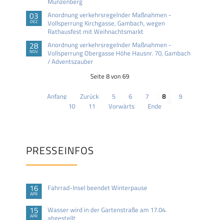
Münzenberg
03
Anordnung verkehrsregelnder Maßnahmen -
DEZ
Vollsperrung Kirchgasse, Gambach, wegen
Rathausfest mit Weihnachtsmarkt
28
Anordnung verkehrsregelnder Maßnahmen -
NOV
Vollsperrung Obergasse Höhe Hausnr. 70, Gambach
/ Adventszauber
Seite 8 von 69
Anfang
Zurück
5
6
7
8
9
10
11
Vorwärts
Ende
PRESSEINFOS
16
Fahrrad-Insel beendet Winterpause
APR
15
Wasser wird in der Gartenstraße am 17.04.
APR
abgestellt