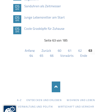
05
Sanduhren als Zeitmesser
APR
05
Junge Lebensretter am Start
APR
05
Coole Grasköpfe für Zuhause
APR
Seite 63 von 185
Anfang
Zurück
60
61
62
63
64
65
66
Vorwärts
Ende
NAVIGATION
A-Z
ENTDECKEN UND ERLEBEN
WOHNEN UND LEBEN
ÜBERSPRINGEN
VERWALTUNG UND POLITIK
WIRTSCHAFT UND VERKEHR