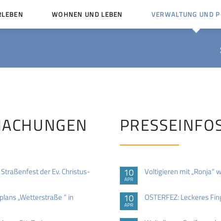
RLEBEN
WOHNEN UND LEBEN
VERWALTUNG UND PO
Kinder und Jugendliche
Bürgerservice von A bis
Mängelmelder
Miteinander leben
Vereine
Ämter und Ansprechpar
en
Bürger- und Kulturhäuser
Stellenausschreibungen
rg
Kirchengemeinden
MACHUNGEN
PRESSEINFO
Politische Gremien
raßenfest der Ev. Christus-
10
Voltigieren mit „Ronja“ wa
APR
lans „Wetterstraße “ in
10
OSTERFEZ: Leckeres Fin
APR