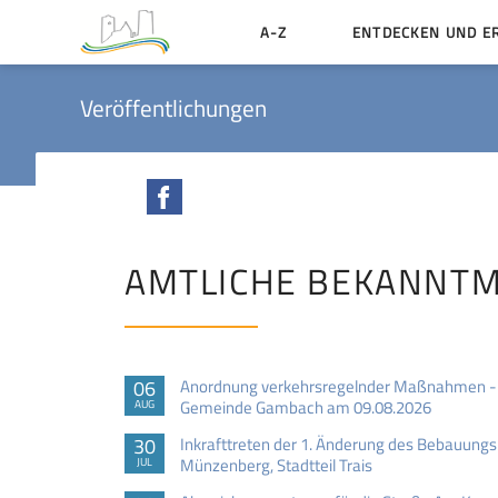
A-Z
ENTDECKEN UND E
Geschichte der Stadt
Veröffentlichungen
Sehenswertes
Aktiv erleben
Facebook
Essen und Übernacht
Heiraten in Münzenbe
AMTLICHE BEKANNT
06
Anordnung verkehrsregelnder Maßnahmen - St
Gemeinde Gambach am 09.08.2026
AUG
30
Inkrafttreten der 1. Änderung des Bebauungsp
Münzenberg, Stadtteil Trais
JUL