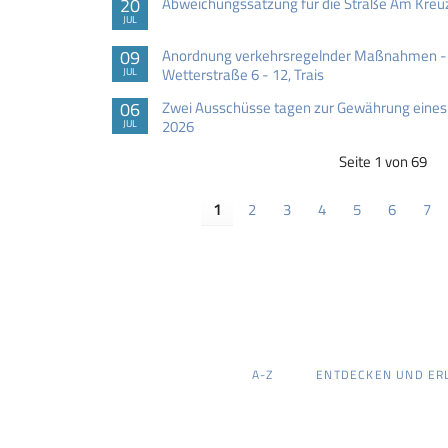
20
Abweichungssatzung für die Straße Am Kreuzb
JUL
09
Anordnung verkehrsregelnder Maßnahmen - V
Wetterstraße 6 - 12, Trais
JUL
06
Zwei Ausschüsse tagen zur Gewährung eines 
2026
JUL
Seite 1 von 69
1
2
3
4
5
6
7
NAVIGATION
A-Z
ENTDECKEN UND ER
ÜBERSPRINGEN