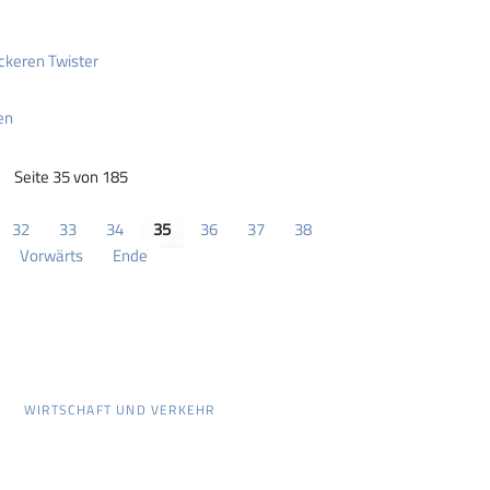
ckeren Twister
en
Seite 35 von 185
32
33
34
35
36
37
38
Vorwärts
Ende
WIRTSCHAFT UND VERKEHR