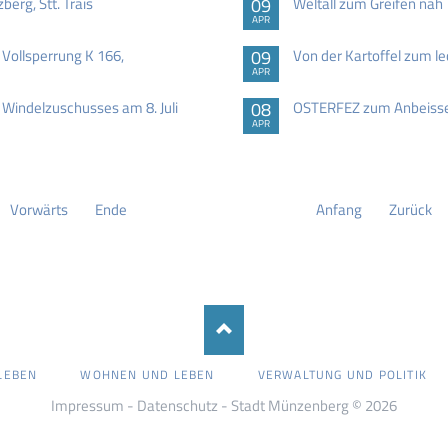
erg, Stt. Trais
09
Weltall zum Greifen nah
APR
ollsperrung K 166,
09
Von der Kartoffel zum le
APR
Windelzuschusses am 8. Juli
08
OSTERFEZ zum Anbeiss
APR
Vorwärts
Ende
Anfang
Zurück
LEBEN
WOHNEN UND LEBEN
VERWALTUNG UND POLITIK
Impressum
-
Datenschutz
- Stadt Münzenberg © 2026