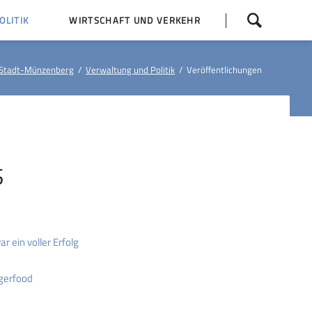
Navigation
LITIK
WIRTSCHAFT UND VERKEHR
überspringen
 Z
Dorfentwicklung (IKEK)
Stadt-Münzenberg
Verwaltung und Politik
Veröffentlichungen
Bauleitpläne
Baumaßnahmen
tner
Busfahrpläne
E-Ladesäule
S
r ein voller Erfolg
gerfood