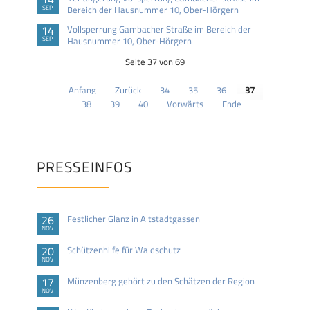
SEP
Bereich der Hausnummer 10, Ober-Hörgern
14
Vollsperrung Gambacher Straße im Bereich der
SEP
Hausnummer 10, Ober-Hörgern
Seite 37 von 69
Anfang
Zurück
34
35
36
37
38
39
40
Vorwärts
Ende
PRESSEINFOS
26
Festlicher Glanz in Altstadtgassen
NOV
20
Schützenhilfe für Waldschutz
NOV
17
Münzenberg gehört zu den Schätzen der Region
NOV