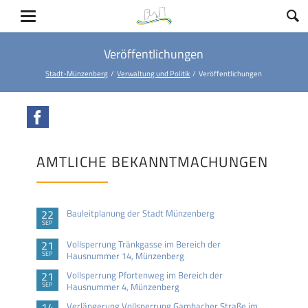
Veröffentlichungen
Stadt-Münzenberg
Verwaltung und Politik
Veröffentlichungen
Facebook
AMTLICHE BEKANNTMACHUNGEN
22
Bauleitplanung der Stadt Münzenberg
SEP
21
Vollsperrung Tränkgasse im Bereich der
SEP
Hausnummer 14, Münzenberg
21
Vollsperrung Pfortenweg im Bereich der
SEP
Hausnummer 4, Münzenberg
14
Verlängerung Vollsperrung Gambacher Straße im