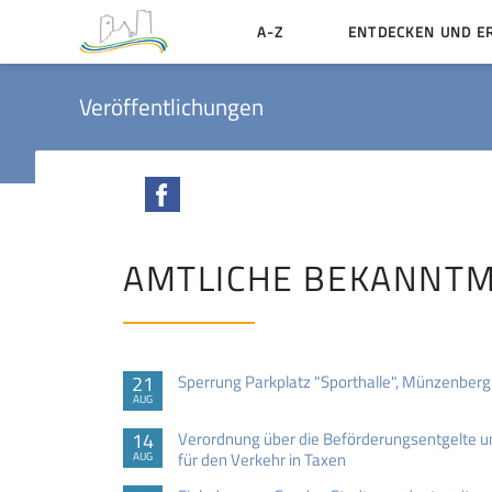
A-Z
ENTDECKEN UND E
Geschichte der Stadt
Veröffentlichungen
Sehenswertes
Aktiv erleben
Facebook
Essen und Übernacht
Heiraten in Münzenbe
AMTLICHE BEKANNT
21
Sperrung Parkplatz "Sporthalle", Münzenberg
AUG
14
Verordnung über die Beförderungsentgelte 
für den Verkehr in Taxen
AUG