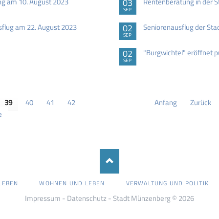
ng am 10. August 2023
03
Rentenberatung in der S
SEP
sflug am 22. August 2023
02
Seniorenausflug der Sta
SEP
02
"Burgwichtel" eröffnet p
SEP
39
40
41
42
Anfang
Zurück
e
LEBEN
WOHNEN UND LEBEN
VERWALTUNG UND POLITIK
Impressum
-
Datenschutz
- Stadt Münzenberg © 2026