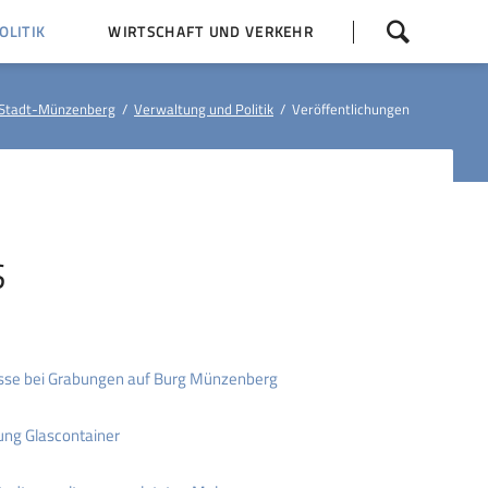
Navigation
LITIK
WIRTSCHAFT UND VERKEHR
überspringen
 Z
Dorfentwicklung (IKEK)
Stadt-Münzenberg
Verwaltung und Politik
Veröffentlichungen
Bauleitpläne
Baumaßnahmen
tner
Busfahrpläne
E-Ladesäule
S
sse bei Grabungen auf Burg Münzenberg
ng Glascontainer