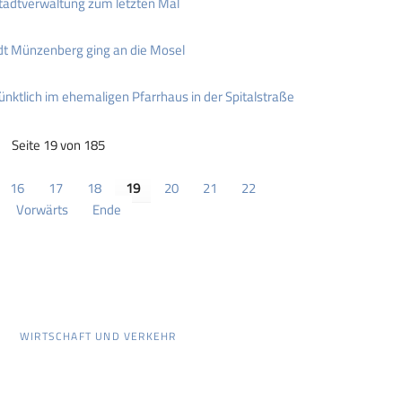
tadtverwaltung zum letzten Mal
dt Münzenberg ging an die Mosel
ünktlich im ehemaligen Pfarrhaus in der Spitalstraße
Seite 19 von 185
16
17
18
19
20
21
22
Vorwärts
Ende
WIRTSCHAFT UND VERKEHR