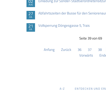
02
Einladung zur Sonder-Stadtverordnetensitzu
AUG
27
Abfahrtszeiten der Busse für den Seniorenau
JUL
21
Vollsperrung Döngesgasse 5, Trais
JUL
Seite 39 von 69
Anfang
Zurück
36
37
38
Vorwärts
End
NAVIGATION
A-Z
ENTDECKEN UND ER
ÜBERSPRINGEN