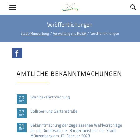
Veröffentlichungen
Stadt-Münzenberg
Verwaltung und Politik
Veröffentlichungen
Facebook
AMTLICHE BEKANNTMACHUNGEN
29
Wahlbekanntmachung
DEZ
27
Vollsperrung Gartenstraße
DEZ
21
Bekanntmachung der zugelassenen Wahlvorschläge
DEZ
für die Direktwahl der Bürgermeisterin der Stadt
Münzenberg am 12. Februar 2023