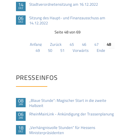
14
Stadtverordnetensitzung am 16.12.2022
DEZ
06
Sitzung des Haupt- und Finanzausschuss am
DEZ
14.12.2022
Seite 48 von 69
Anfang
Zurück
45
46
47
48
49
50
51
Vorwärts
Ende
PRESSEINFOS
08
„Blaue Stunde“: Magischer Start in die zweite
JAN
Halbzeit
06
RheinMainLink - Ankündigung der Trassenplanung
JAN
18
„Verhängnisvolle Stunden“ für Hessens
DEZ
Ministerpräsidenten