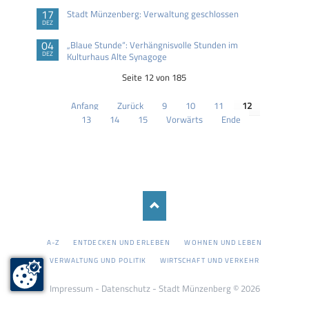
17
Stadt Münzenberg: Verwaltung geschlossen
DEZ
04
„Blaue Stunde“: Verhängnisvolle Stunden im
DEZ
Kulturhaus Alte Synagoge
Seite 12 von 185
Anfang
Zurück
9
10
11
12
13
14
15
Vorwärts
Ende
NAVIGATION
A-Z
ENTDECKEN UND ERLEBEN
WOHNEN UND LEBEN
ÜBERSPRINGEN
VERWALTUNG UND POLITIK
WIRTSCHAFT UND VERKEHR
Impressum
-
Datenschutz
- Stadt Münzenberg © 2026