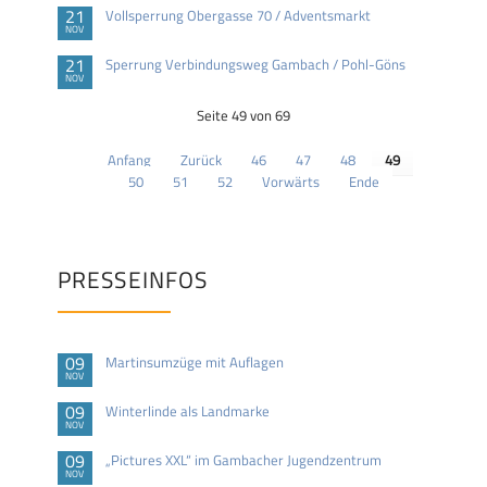
21
Vollsperrung Obergasse 70 / Adventsmarkt
NOV
21
Sperrung Verbindungsweg Gambach / Pohl-Göns
NOV
Seite 49 von 69
Anfang
Zurück
46
47
48
49
50
51
52
Vorwärts
Ende
PRESSEINFOS
09
Martinsumzüge mit Auflagen
NOV
09
Winterlinde als Landmarke
NOV
09
„Pictures XXL“ im Gambacher Jugendzentrum
NOV