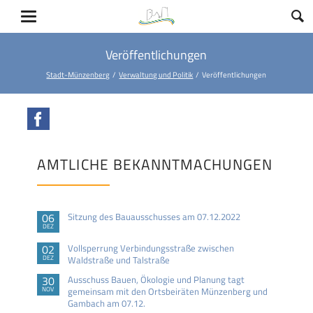
Veröffentlichungen
Stadt-Münzenberg
Verwaltung und Politik
Veröffentlichungen
Facebook
AMTLICHE BEKANNTMACHUNGEN
06
Sitzung des Bauausschusses am 07.12.2022
DEZ
02
Vollsperrung Verbindungsstraße zwischen
DEZ
Waldstraße und Talstraße
30
Ausschuss Bauen, Ökologie und Planung tagt
NOV
gemeinsam mit den Ortsbeiräten Münzenberg und
Gambach am 07.12.