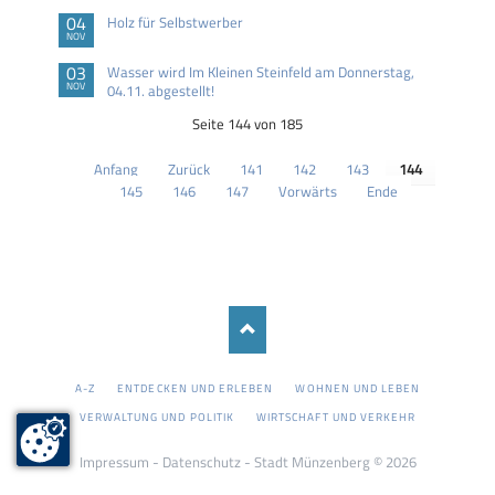
04
Holz für Selbstwerber
NOV
03
Wasser wird Im Kleinen Steinfeld am Donnerstag,
NOV
04.11. abgestellt!
Seite 144 von 185
Anfang
Zurück
141
142
143
144
145
146
147
Vorwärts
Ende
NAVIGATION
A-Z
ENTDECKEN UND ERLEBEN
WOHNEN UND LEBEN
ÜBERSPRINGEN
VERWALTUNG UND POLITIK
WIRTSCHAFT UND VERKEHR
Impressum
-
Datenschutz
- Stadt Münzenberg © 2026