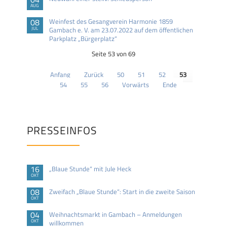
AUG
08
Weinfest des Gesangverein Harmonie 1859
JUL
Gambach e. V. am 23.07.2022 auf dem öffentlichen
Parkplatz „Bürgerplatz“
Seite 53 von 69
Anfang
Zurück
50
51
52
53
54
55
56
Vorwärts
Ende
PRESSEINFOS
16
„Blaue Stunde“ mit Jule Heck
OKT
08
Zweifach „Blaue Stunde“: Start in die zweite Saison
OKT
04
Weihnachtsmarkt in Gambach – Anmeldungen
OKT
willkommen