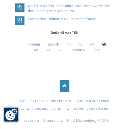
04
Noch Plätze frei in der Jubiläums Schreibwerkstatt
OKT
des Kinder- und Jugendbüros
01
Gambacher Heimatmuseum macht Pause
OKT
Seite 48 von 185
Anfang
Zurück
45
46
47
48
49
50
51
Vorwärts
Ende
NAVIGATION
A-Z
ENTDECKEN UND ERLEBEN
WOHNEN UND LEBEN
ÜBERSPRINGEN
VERWALTUNG UND POLITIK
WIRTSCHAFT UND VERKEHR
Impressum
-
Datenschutz
- Stadt Münzenberg © 2026