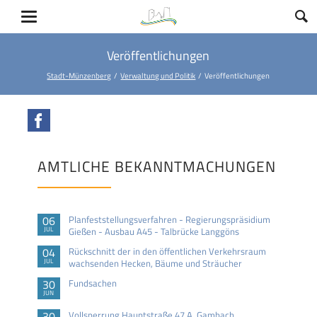
Veröffentlichungen
Stadt-Münzenberg
Verwaltung und Politik
Veröffentlichungen
Facebook
AMTLICHE BEKANNTMACHUNGEN
06
Planfeststellungsverfahren - Regierungspräsidium
JUL
Gießen - Ausbau A45 - Talbrücke Langgöns
04
Rückschnitt der in den öffentlichen Verkehrsraum
JUL
wachsenden Hecken, Bäume und Sträucher
30
Fundsachen
JUN
30
Vollsperrung Hauptstraße 47 A, Gambach