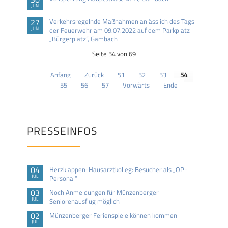
JUN
27
Verkehrsregelnde Maßnahmen anlässlich des Tags
JUN
der Feuerwehr am 09.07.2022 auf dem Parkplatz
„Bürgerplatz“, Gambach
Seite 54 von 69
Anfang
Zurück
51
52
53
54
55
56
57
Vorwärts
Ende
PRESSEINFOS
04
Herzklappen-Hausarztkolleg: Besucher als „OP-
JUL
Personal“
03
Noch Anmeldungen für Münzenberger
JUL
Seniorenausflug möglich
02
Münzenberger Ferienspiele können kommen
JUL