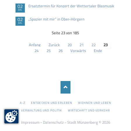
02
Ersatztermin für Konzert der Wettertaler Blasmusik
JUL
02
„Spazier mit mir“ in Ober-Hörgern
JUL
Seite 23 von 185
Anfang
Zurück
20
21
22
23
24
25
26
Vorwärts
Ende
NAVIGATION
A-Z
ENTDECKEN UND ERLEBEN
WOHNEN UND LEBEN
ÜBERSPRINGEN
VERWALTUNG UND POLITIK
WIRTSCHAFT UND VERKEHR
Impressum
-
Datenschutz
- Stadt Münzenberg © 2026