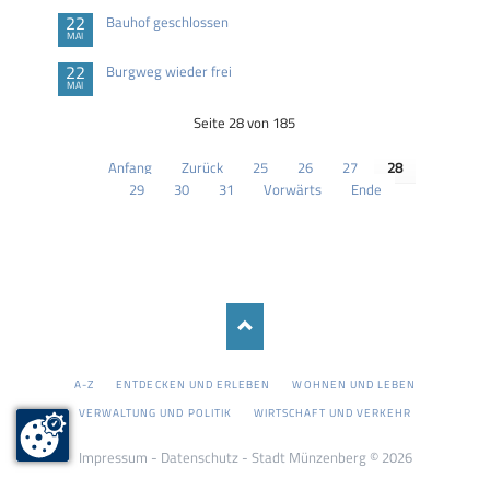
22
Bauhof geschlossen
MAI
22
Burgweg wieder frei
MAI
Seite 28 von 185
Anfang
Zurück
25
26
27
28
29
30
31
Vorwärts
Ende
NAVIGATION
A-Z
ENTDECKEN UND ERLEBEN
WOHNEN UND LEBEN
ÜBERSPRINGEN
VERWALTUNG UND POLITIK
WIRTSCHAFT UND VERKEHR
Impressum
-
Datenschutz
- Stadt Münzenberg © 2026