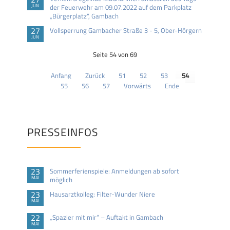
JUN
der Feuerwehr am 09.07.2022 auf dem Parkplatz
„Bürgerplatz“, Gambach
27
Vollsperrung Gambacher Straße 3 - 5, Ober-Hörgern
JUN
Seite 54 von 69
Anfang
Zurück
51
52
53
54
55
56
57
Vorwärts
Ende
PRESSEINFOS
23
Sommerferienspiele: Anmeldungen ab sofort
MAI
möglich
23
Hausarztkolleg: Filter-Wunder Niere
MAI
22
„Spazier mit mir“ – Auftakt in Gambach
MAI