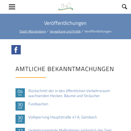
Veröffentlichungen
Stadt-Münzenberg
Verwaltung und Politik
Veröffentlichungen
Facebook
AMTLICHE BEKANNTMACHUNGEN
04
Rückschnitt der in den öffentlichen Verkehrsraum
JUL
wachsenden Hecken, Bäume und Sträucher
30
Fundsachen
JUN
30
Vollsperrung Hauptstraße 47 A, Gambach
JUN
27
Verkehrsregelnde Maßnahmen anlässlich des Tags