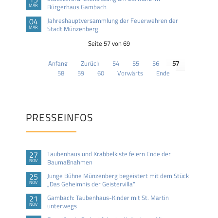
MÄR
Bürgerhaus Gambach
04
Jahreshauptversammlung der Feuerwehren der
MÄR
Stadt Münzenberg
Seite 57 von 69
Anfang
Zurück
54
55
56
57
58
59
60
Vorwärts
Ende
PRESSEINFOS
27
Taubenhaus und Krabbelkiste feiern Ende der
NOV
Baumaßnahmen
25
Junge Bühne Münzenberg begeistert mit dem Stück
NOV
„Das Geheimnis der Geistervilla“
21
Gambach: Taubenhaus-Kinder mit St. Martin
NOV
unterwegs