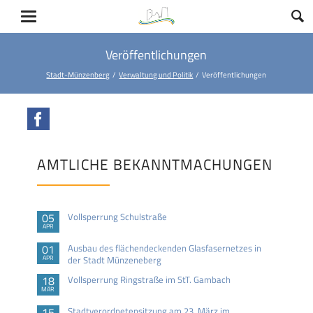
Veröffentlichungen
Stadt-Münzenberg
Verwaltung und Politik
Veröffentlichungen
Facebook
AMTLICHE BEKANNTMACHUNGEN
05
Vollsperrung Schulstraße
APR
01
Ausbau des flächendeckenden Glasfasernetzes in
APR
der Stadt Münzeneberg
18
Vollsperrung Ringstraße im StT. Gambach
MÄR
15
Stadtverordnetensitzung am 23. März im